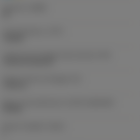
Geometria
(CBMD)
HR
Tipo di operazione
(CTPT)
roughing
Codice tipo di montaggio inserto (metrico)
(IFS)
Cylindrical fixing hole
Diametro del foro di fissaggio
(D1)
7,925 mm
Misura e forma dell'inserto
(CUTINT_SIZESHAPE)
CN1906
Numero di taglienti
(CEDC)
2