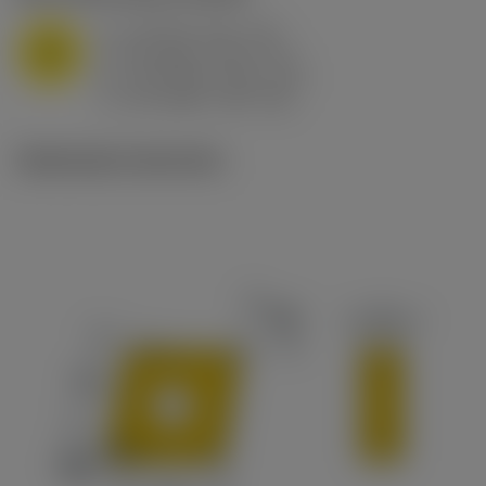
a
10 mm (2.4 - 13)
p
M
f
0.8 mm/r (0.5 - 1.1)
n
h
0.8 mm/r (0.5 - 1.1)
ex
v
65 m/min (90 - 50)
c
Illustrazioni tecniche