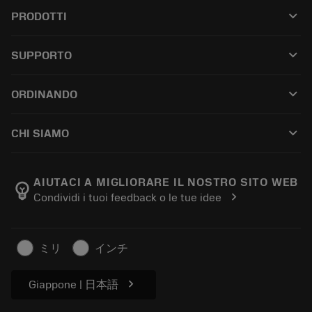
keyboard_arrow_down
PRODOTTI
All tools
keyboard_arrow_down
SUPPORTO
All software
Customer service
Riciclaggio
keyboard_arrow_down
ORDINANDO
Distributors and specialists
Ricondizionamento
How to buy
Guides and tutorials
Tailor Made
keyboard_arrow_down
CHI SIAMO
Order
Calculators and apps
About Sandvik Coromant
Return
Catalogues and handbooks
Manufacturing wellness
Track your order
AIUTACI A MIGLIORARE IL NOSTRO SITO WEB
emoji_objects
chevron_right
Condividi i tuoi feedback o le tue idee
Career
Make a quotation
Sustainable business
Articoli
ミリ
インチ
For press
chevron_right
Giappone | 日本語