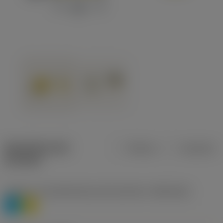
Specifiche dei
Metrica
Imperiale
prodotti
Livello 1 di classificazione del materiale
(TMC1ISO)
P
M