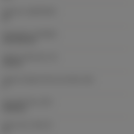
Substrato
(SUBSTRATE)
HC
Rivestimento
(COATING)
CVD TiCN+TiN
Spessore dell'inserto
(S)
6,35 mm
Angolo di spoglia inferiore principale
(AN)
0 °
Peso dell'articolo
(WT)
0,0262 kg
Sede inserto
(SSC_M)
19