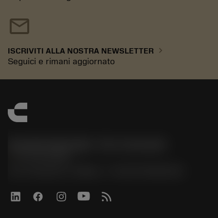
mail
chevron_right
ISCRIVITI ALLA NOSTRA NEWSLETTER
Seguici e rimani aggiornato
Sandvik Italia SpA - Div. Coromant
phone
02 94752020
Via A. Raimondi, 13 Milano - P. IVA 00750020158