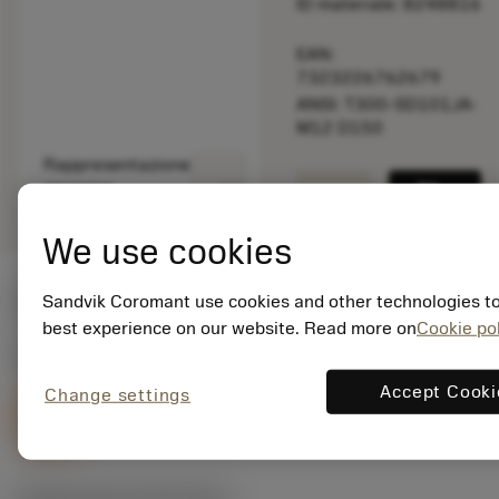
ID materiale: 8248816
EAN:
7323226762679
ANSI: T300-SD101JA-
M12 D150
Rappresentazione
deployed_code
Mostra modello 3D
remove
add
generica
shopping_cart
Aggiung
We use cookies
Valori iniziali
Sandvik Coromant use cookies and other technologies to
best experience on our website. Read more on
Cookie pol
S2.0.Z.AG
,
Durezza: 350 HB
Accept Cooki
Change settings
v
3 m/min
c
S