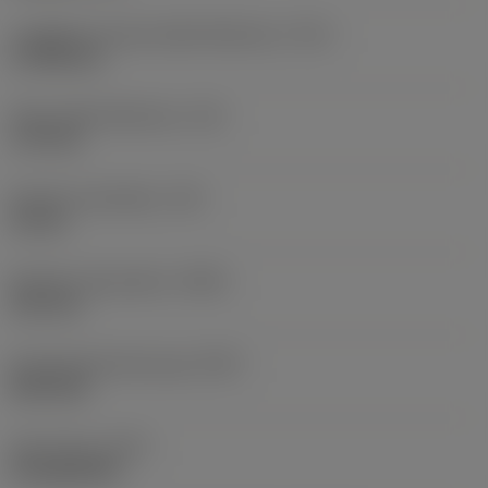
Lunghezza smusso della filettatura
(TCL)
3,7948 mm
Passo della filettatura
(TP)
1,75 mm
Diametro del filetto
(TD)
12 mm
Diametro del preforo
(PHD)
10,2 mm
Premachined hole type
(PHT)
blind hole
Tipo di foro
(HTY)
through/blind