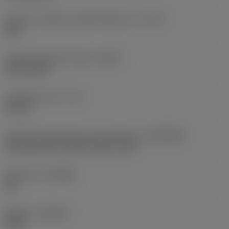
Classe di tolleranza della filettatura
(TCTR)
6HX
Gruppo standard di base
(BSG)
JIS-B-4430
Lunghezza utile
(LU)
35 mm
Interfaccia adattatore lato macchina
(ADINTMS)
Tap shank JIS -metric: 8.50 x 6.50
Geometria
(CBMD)
SD
Qualità
(GRADE)
D150