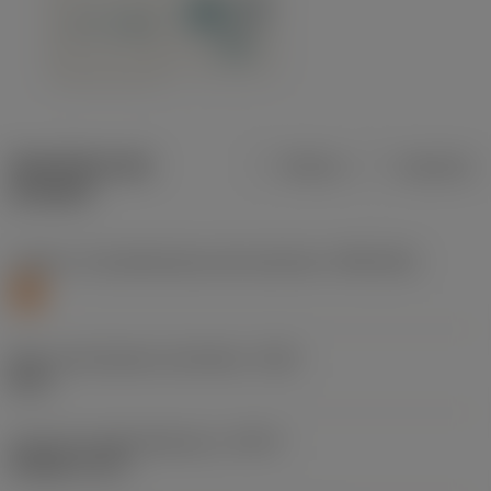
Specifiche dei
Metrica
Imperiale
prodotti
Livello 1 di classificazione del materiale
(TMC1ISO)
S
Misura del diametro del filetto
(TDZ)
M 12
Tipo forma della filettatura
(THFT)
M (Metric 60°)