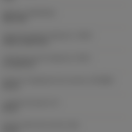
Substrato
(SUBSTRATE)
HSS-E-PM
Codice tipo ingresso refrigerante
(CNSC)
without coolant entry
Codice tipo di uscita refrigerante
(CXSC)
no coolant exit
Diametro di collegamento lato macchina
(DCONMS)
8,5 mm
Lunghezza funzionale
(LF)
82 mm
Diametro dello stelo scaricato
(DN)
8,6 mm