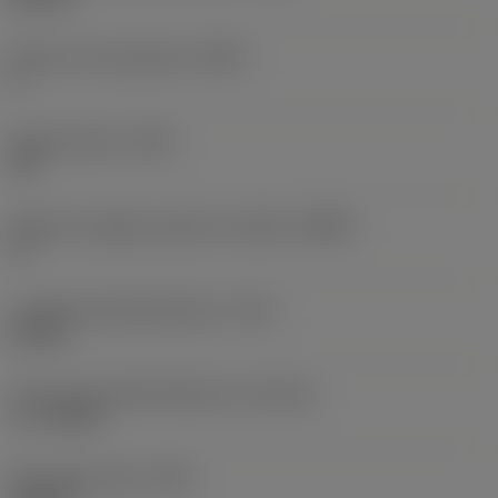
Numero di scanalature
(NOF)
4
Angolo d'elica
(FHA)
15 °
Angolo di spoglia superiore radiale
(GAMF)
4 °
Lunghezza della filettatura
(THL)
23 mm
Tipo smusso della filettatura
(THCHT)
C = 2-3xTP
Peso dell'articolo
(WT)