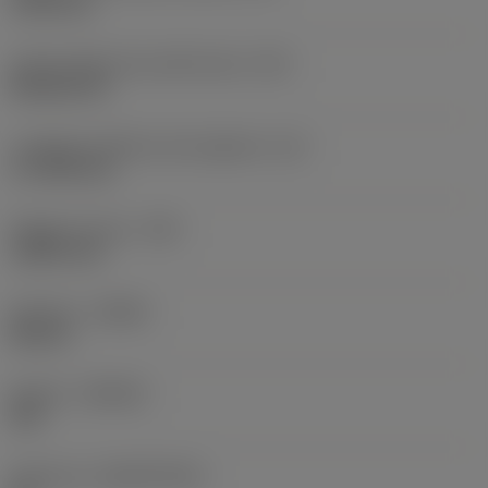
19,05 mm
Codice della forma dell'inserto
(SC)
Rhombic 80
Lunghezza effettiva del tagliente
(LE)
17,7439 mm
Raggio di punta
(RE)
1,5875 mm
Versione
(HAND)
Neutral
Qualità
(GRADE)
235
Substrato
(SUBSTRATE)