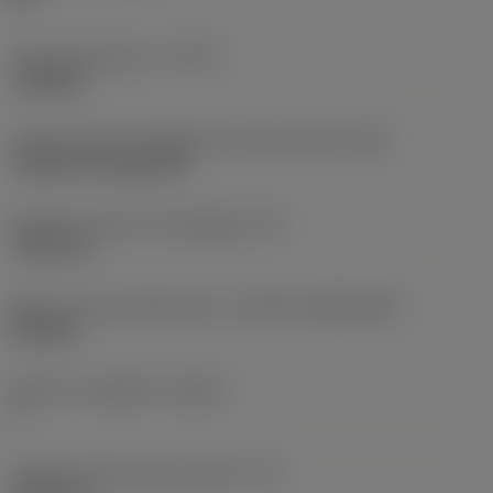
Tipo di operazione
(CTPT)
roughing
Codice tipo di montaggio inserto (metrico)
(IFS)
Cylindrical fixing hole
Diametro del foro di fissaggio
(D1)
7,925 mm
Misura e forma dell'inserto
(CUTINT_SIZESHAPE)
CN1906
Numero di taglienti
(CEDC)
2
Diametro del cerchio inscritto
(IC)