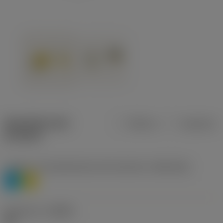
Specifiche dei
Metrica
Imperiale
prodotti
Livello 1 di classificazione del materiale
(TMC1ISO)
P
M
Geometria
(CBMD)
HR