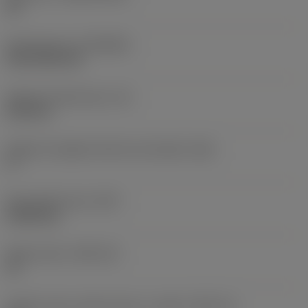
HC
Rivestimento
(COATING)
CVD TiCN+TiN
Spessore dell'inserto
(S)
6,35 mm
Angolo di spoglia inferiore principale
(AN)
0 °
Peso dell'articolo
(WT)
0,0262 kg
Sede inserto
(SSC_M)
19
Codice misura sede inserto, in pollici
(SSC_N)