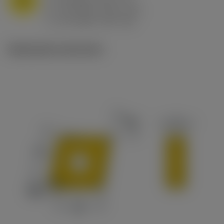
f
0.8 mm/r (0.5 - 1.1)
n
h
0.8 mm/r (0.5 - 1.1)
ex
v
65 m/min (90 - 50)
c
Illustrazioni tecniche