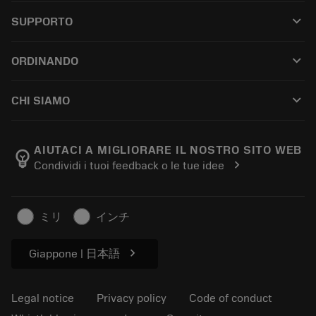
All tools
keyboard_arrow_down
SUPPORTO
All software
Customer service
Riciclaggio
keyboard_arrow_down
ORDINANDO
Distributors and specialists
Ricondizionamento
How to buy
Guides and tutorials
Tailor Made
keyboard_arrow_down
CHI SIAMO
Order
Calculators and apps
About Sandvik Coromant
Return
Catalogues and handbooks
Manufacturing wellness
Track your order
AIUTACI A MIGLIORARE IL NOSTRO SITO WEB
emoji_objects
chevron_right
Condividi i tuoi feedback o le tue idee
Career
Make a quotation
Sustainable business
Articoli
ミリ
インチ
For press
chevron_right
Giappone | 日本語
Legal notice
Privacy policy
Code of conduct