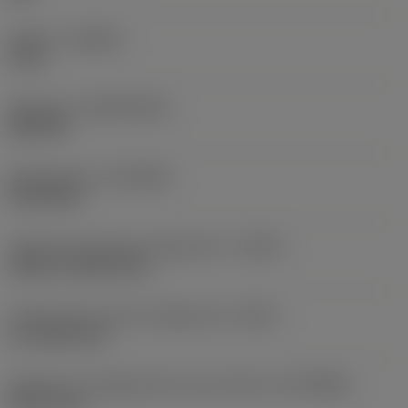
Qualità
(GRADE)
C110
Substrato
(SUBSTRATE)
HSS-PM
Rivestimento
(COATING)
PVD AlCrN
Codice tipo ingresso refrigerante
(CNSC)
without coolant entry
Codice tipo di uscita refrigerante
(CXSC)
no coolant exit
Diametro di collegamento lato macchina
(DCONMS)
8,0772 mm