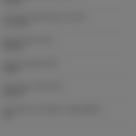
12,8 mm
Tipo smusso della filettatura
(THCHT)
C = 2-3xTP
Peso dell'articolo
(WT)
0,032 kg
Lunghezza globale
(OAL)
90 mm
Data di lancio
(ValFrom20)
12/01/16
ID pacchetto di introduzione
(RELEASEPACK)
16.1