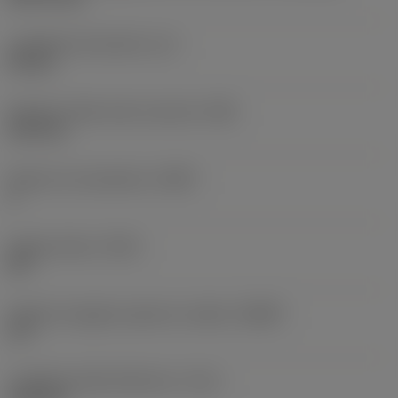
Lunghezza funzionale
(LF)
90 mm
Diametro dello stelo scaricato
(DN)
5,69 mm
Numero di scanalature
(NOF)
3
Angolo d'elica
(FHA)
45 °
Angolo di spoglia superiore radiale
(GAMF)
13 °
Lunghezza della filettatura
(THL)