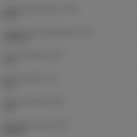
Tipo forma della filettatura
(THFT)
MF 60°
Lunghezza smusso della filettatura
(TCL)
2,3139 mm
Passo della filettatura
(TP)
1 mm
Diametro del filetto
(TD)
8 mm
Diametro del preforo
(PHD)
7 mm
Premachined hole type
(PHT)
blind hole