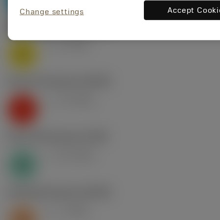
Accept Cooki
Change settings
M1.0.Z.AQ
,
Durezza: 200 HB
v
8 m/min
c
M
K2.2.C.UT
,
Durezza: 245 HB
v
13 m/min
c
K
N1.3.C.AG
,
Durezza: 90 HB
v
25 m/min
c
N
S2.0.Z.AG
,
Durezza: 350 HB
v
2 m/min
c