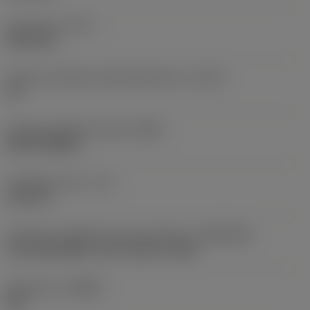
Tipo di foro
(HTY)
blind hole
Classe di tolleranza della filettatura
(TCTR)
6H
Gruppo standard di base
(BSG)
DIN 374/ANSI
Lunghezza utile
(LU)
33,5 mm
Interfaccia adattatore lato macchina
(ADINTMS)
Tap shank ANSI -inch: 0.318 x 0.238
Geometria
(CBMD)
XM