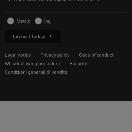
Career
Make a quotation
Sustainable business
Articoli
Metrik
İnç
For press
chevron_right
Turchia | Türkçe
Legal notice
Privacy policy
Code of conduct
Whistleblowing procedure
Security
Condizioni generali di vendita