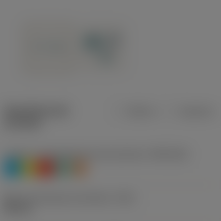
Specifiche dei
Metrica
Imperiale
prodotti
Livello 1 di classificazione del materiale
(TMC1ISO)
P
M
K
N
S
Misura del diametro del filetto
(TDZ)
MF 8x1