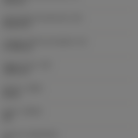
19,05 mm
Codice della forma dell'inserto
(SC)
Rhombic 80
Lunghezza effettiva del tagliente
(LE)
17,7439 mm
Raggio di punta
(RE)
1,5875 mm
Versione
(HAND)
Neutral
Qualità
(GRADE)
235
Substrato
(SUBSTRATE)