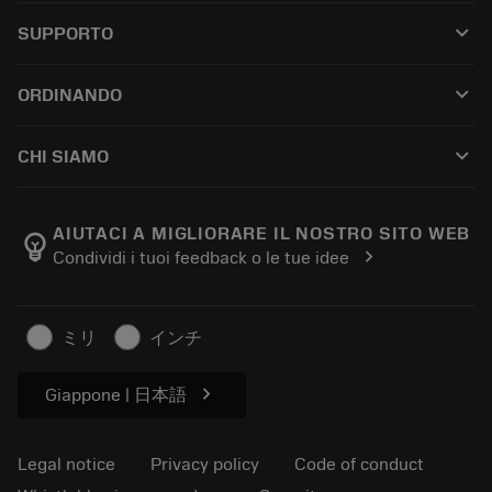
All tools
keyboard_arrow_down
SUPPORTO
All software
Customer service
Riciclaggio
keyboard_arrow_down
ORDINANDO
Distributors and specialists
Ricondizionamento
How to buy
Guides and tutorials
Tailor Made
keyboard_arrow_down
CHI SIAMO
Order
Calculators and apps
About Sandvik Coromant
Return
Catalogues and handbooks
Manufacturing wellness
Track your order
AIUTACI A MIGLIORARE IL NOSTRO SITO WEB
emoji_objects
chevron_right
Condividi i tuoi feedback o le tue idee
Career
Make a quotation
Sustainable business
Articoli
ミリ
インチ
For press
chevron_right
Giappone | 日本語
Legal notice
Privacy policy
Code of conduct