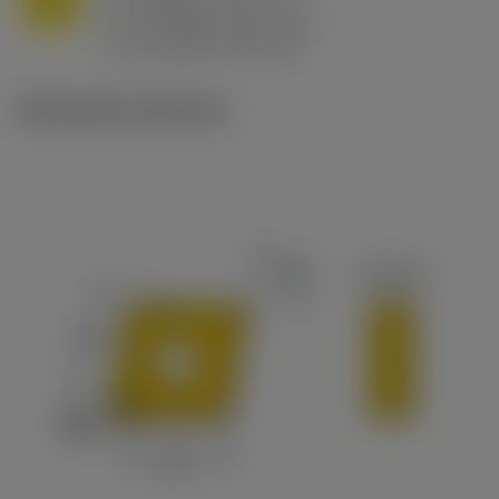
f
0.8 mm/r (0.5 - 1.1)
n
h
0.8 mm/r (0.5 - 1.1)
ex
v
65 m/min (90 - 50)
c
Illustrazioni tecniche