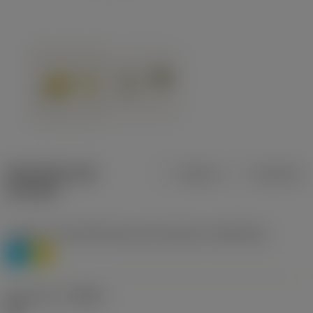
Specifiche dei
Metrica
Imperiale
prodotti
Livello 1 di classificazione del materiale
(TMC1ISO)
P
M
Geometria
(CBMD)
HR