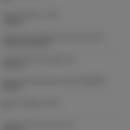
Tipo di operazione
(CTPT)
roughing
Codice tipo di montaggio inserto (metrico)
(IFS)
Cylindrical fixing hole
Diametro del foro di fissaggio
(D1)
7,925 mm
Misura e forma dell'inserto
(CUTINT_SIZESHAPE)
CN1906
Numero di taglienti
(CEDC)
2
Diametro del cerchio inscritto
(IC)