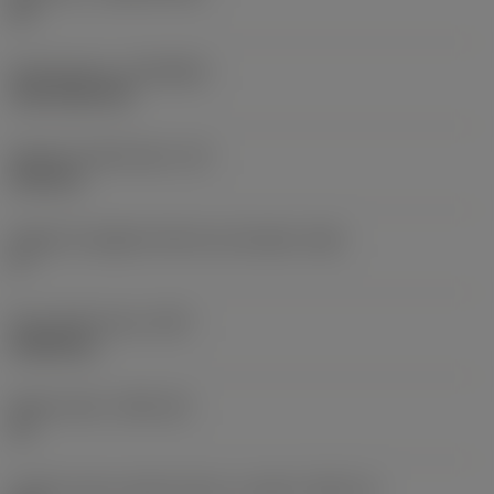
HC
Rivestimento
(COATING)
CVD TiCN+TiN
Spessore dell'inserto
(S)
6,35 mm
Angolo di spoglia inferiore principale
(AN)
0 °
Peso dell'articolo
(WT)
0,0262 kg
Sede inserto
(SSC_M)
19
Codice misura sede inserto, in pollici
(SSC_N)