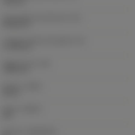
19,05 mm
Codice della forma dell'inserto
(SC)
Rhombic 80
Lunghezza effettiva del tagliente
(LE)
17,7439 mm
Raggio di punta
(RE)
1,5875 mm
Versione
(HAND)
Neutral
Qualità
(GRADE)
235
Substrato
(SUBSTRATE)