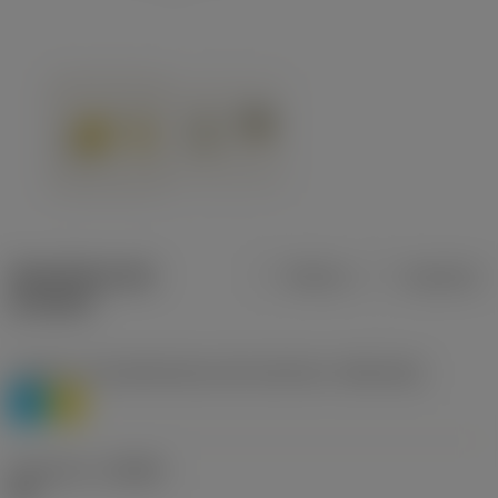
Specifiche dei
Metrica
Imperiale
prodotti
Livello 1 di classificazione del materiale
(TMC1ISO)
P
M
Geometria
(CBMD)
HR