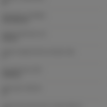
HC
Rivestimento
(COATING)
CVD TiCN+TiN
Spessore dell'inserto
(S)
6,35 mm
Angolo di spoglia inferiore principale
(AN)
0 °
Peso dell'articolo
(WT)
0,0262 kg
Sede inserto
(SSC_M)
19
Codice misura sede inserto, in pollici
(SSC_N)