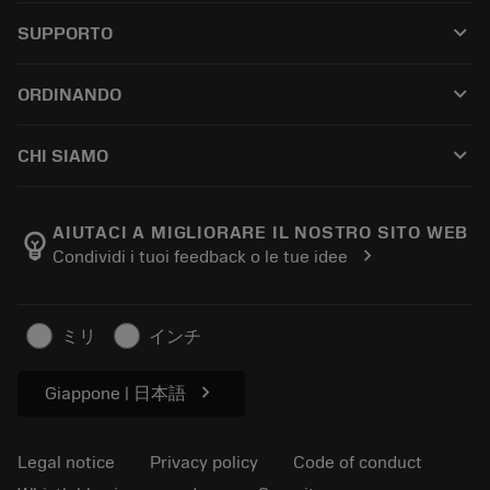
All tools
keyboard_arrow_down
SUPPORTO
All software
Customer service
Riciclaggio
keyboard_arrow_down
ORDINANDO
Distributors and specialists
Ricondizionamento
How to buy
Guides and tutorials
Tailor Made
keyboard_arrow_down
CHI SIAMO
Order
Calculators and apps
About Sandvik Coromant
Return
Catalogues and handbooks
Manufacturing wellness
Track your order
AIUTACI A MIGLIORARE IL NOSTRO SITO WEB
emoji_objects
chevron_right
Condividi i tuoi feedback o le tue idee
Career
Make a quotation
Sustainable business
Articoli
ミリ
インチ
For press
chevron_right
Giappone | 日本語
Legal notice
Privacy policy
Code of conduct