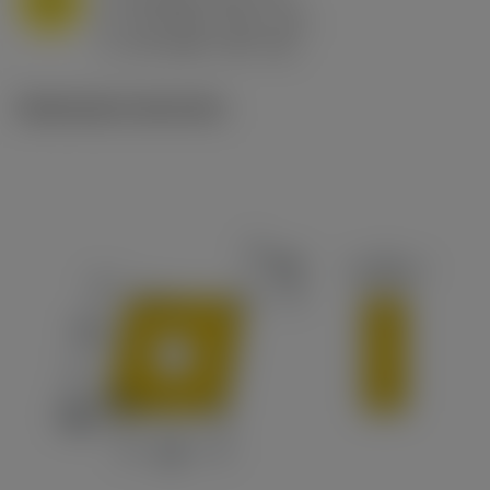
f
0.8 mm/r (0.5 - 1.1)
n
h
0.8 mm/r (0.5 - 1.1)
ex
v
65 m/min (90 - 50)
c
Illustrazioni tecniche