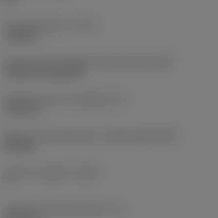
Tipo di operazione
(CTPT)
roughing
Codice tipo di montaggio inserto (metrico)
(IFS)
Cylindrical fixing hole
Diametro del foro di fissaggio
(D1)
7,925 mm
Misura e forma dell'inserto
(CUTINT_SIZESHAPE)
CN1906
Numero di taglienti
(CEDC)
2
Diametro del cerchio inscritto
(IC)