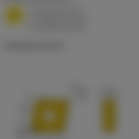
a
10 mm (2.4 - 13)
p
M
f
0.8 mm/r (0.5 - 1.1)
n
h
0.8 mm/r (0.5 - 1.1)
ex
v
65 m/min (90 - 50)
c
Illustrazioni tecniche