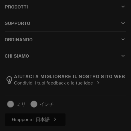
keyboard_arrow_down
PRODOTTI
All tools
keyboard_arrow_down
SUPPORTO
All software
Customer service
Riciclaggio
keyboard_arrow_down
ORDINANDO
Distributors and specialists
Ricondizionamento
How to buy
Guides and tutorials
Tailor Made
keyboard_arrow_down
CHI SIAMO
Order
Calculators and apps
About Sandvik Coromant
Return
Catalogues and handbooks
Manufacturing wellness
Track your order
AIUTACI A MIGLIORARE IL NOSTRO SITO WEB
emoji_objects
chevron_right
Condividi i tuoi feedback o le tue idee
Career
Make a quotation
Sustainable business
Articoli
ミリ
インチ
For press
chevron_right
Giappone | 日本語