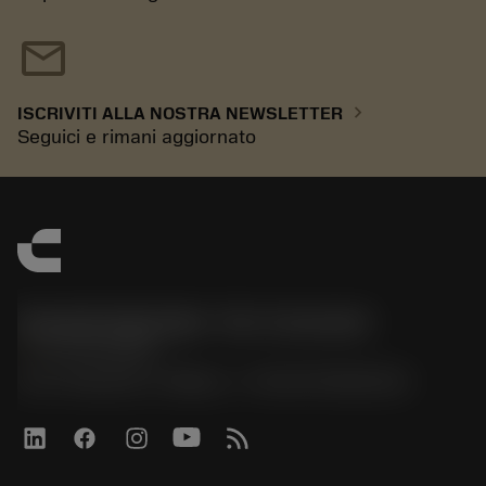
mail
chevron_right
ISCRIVITI ALLA NOSTRA NEWSLETTER
Seguici e rimani aggiornato
Sandvik Italia SpA - Div. Coromant
phone
02 94752020
Via A. Raimondi, 13 Milano - P. IVA 00750020158