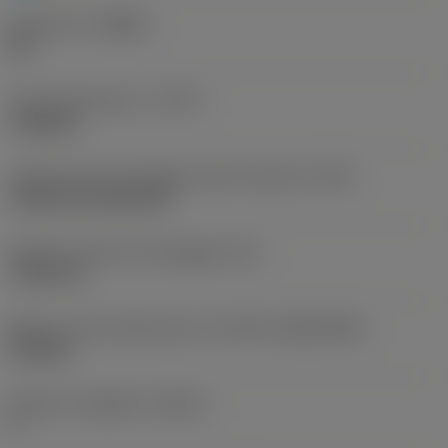
Geometria
(CBMD)
HR
Tipo di operazione
(CTPT)
roughing
Codice tipo di montaggio inserto (metrico)
(IFS)
Cylindrical fixing hole
Diametro del foro di fissaggio
(D1)
7,925 mm
Misura e forma dell'inserto
(CUTINT_SIZESHAPE)
CN1906
Numero di taglienti
(CEDC)
2