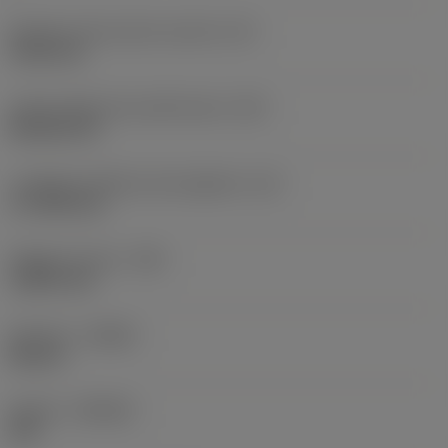
Diametro del cerchio inscritto
(IC)
19,05 mm
Codice della forma dell'inserto
(SC)
Rhombic 80
Lunghezza effettiva del tagliente
(LE)
17,7439 mm
Raggio di punta
(RE)
1,5875 mm
Versione
(HAND)
Neutral
Qualità
(GRADE)
235