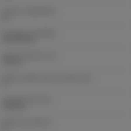
Substrato
(SUBSTRATE)
HC
Rivestimento
(COATING)
CVD TiCN+TiN
Spessore dell'inserto
(S)
6,35 mm
Angolo di spoglia inferiore principale
(AN)
0 °
Peso dell'articolo
(WT)
0,0262 kg
Sede inserto
(SSC_M)
19