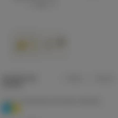
Specifiche dei
Metrica
Imperiale
prodotti
Livello 1 di classificazione del materiale
(TMC1ISO)
P
M