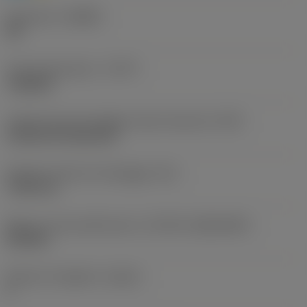
Geometria
(CBMD)
HR
Tipo di operazione
(CTPT)
roughing
Codice tipo di montaggio inserto (metrico)
(IFS)
Cylindrical fixing hole
Diametro del foro di fissaggio
(D1)
7,925 mm
Misura e forma dell'inserto
(CUTINT_SIZESHAPE)
CN1906
Numero di taglienti
(CEDC)
2