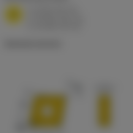
a
10 mm (2.4 - 13)
p
M
f
0.8 mm/r (0.5 - 1.1)
n
h
0.8 mm/r (0.5 - 1.1)
ex
v
65 m/min (90 - 50)
c
Illustrazioni tecniche