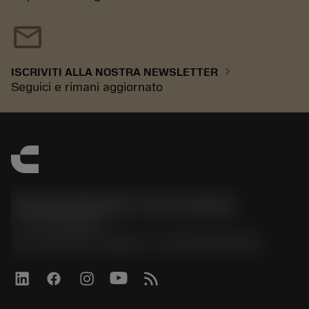
mail
chevron_right
ISCRIVITI ALLA NOSTRA NEWSLETTER
Seguici e rimani aggiornato
Sandvik Italia SpA - Div. Coromant
phone
02 94752020
Via A. Raimondi, 13 Milano - P. IVA 00750020158