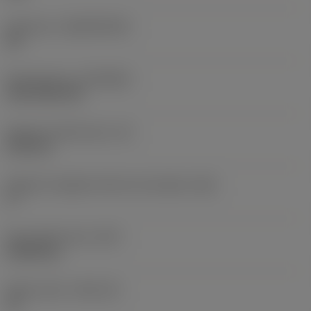
Substrato
(SUBSTRATE)
HC
Rivestimento
(COATING)
CVD TiCN+TiN
Spessore dell'inserto
(S)
6,35 mm
Angolo di spoglia inferiore principale
(AN)
0 °
Peso dell'articolo
(WT)
0,0262 kg
Sede inserto
(SSC_M)
19