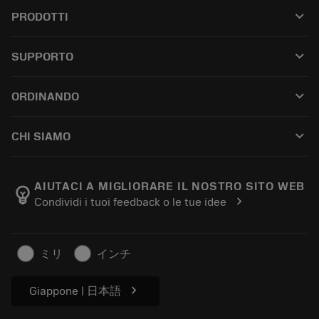
keyboard_arrow_down
PRODOTTI
All tools
keyboard_arrow_down
SUPPORTO
All software
Customer service
Riciclaggio
keyboard_arrow_down
ORDINANDO
Distributors and specialists
Ricondizionamento
How to buy
Guides and tutorials
Tailor Made
keyboard_arrow_down
CHI SIAMO
Order
Calculators and apps
About Sandvik Coromant
Return
Catalogues and handbooks
Manufacturing wellness
Track your order
AIUTACI A MIGLIORARE IL NOSTRO SITO WEB
emoji_objects
chevron_right
Condividi i tuoi feedback o le tue idee
Career
Make a quotation
Sustainable business
Articoli
ミリ
インチ
For press
chevron_right
Giappone | 日本語