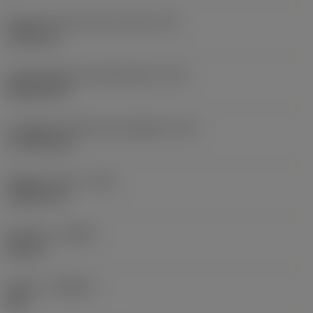
Diametro del cerchio inscritto
(IC)
19,05 mm
Codice della forma dell'inserto
(SC)
Rhombic 80
Lunghezza effettiva del tagliente
(LE)
17,7439 mm
Raggio di punta
(RE)
1,5875 mm
Versione
(HAND)
Neutral
Qualità
(GRADE)
235