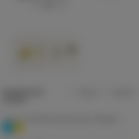
Specifiche dei
Metrica
Imperiale
prodotti
Livello 1 di classificazione del materiale
(TMC1ISO)
P
M