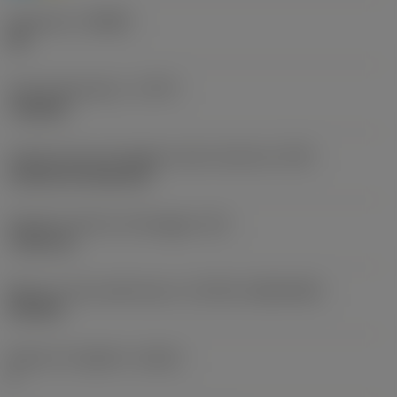
Geometria
(CBMD)
HR
Tipo di operazione
(CTPT)
roughing
Codice tipo di montaggio inserto (metrico)
(IFS)
Cylindrical fixing hole
Diametro del foro di fissaggio
(D1)
7,925 mm
Misura e forma dell'inserto
(CUTINT_SIZESHAPE)
CN1906
Numero di taglienti
(CEDC)
2