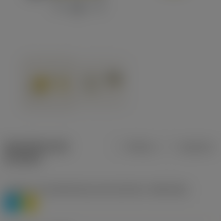
Specifiche dei
Metrica
Imperiale
prodotti
Livello 1 di classificazione del materiale
(TMC1ISO)
P
M