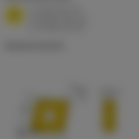
a
10 mm (2.4 - 13)
p
M
f
0.8 mm/r (0.5 - 1.1)
n
h
0.8 mm/r (0.5 - 1.1)
ex
v
65 m/min (90 - 50)
c
Illustrazioni tecniche