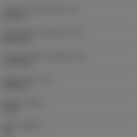
Diametro del cerchio inscritto
(IC)
19,05 mm
Codice della forma dell'inserto
(SC)
Rhombic 80
Lunghezza effettiva del tagliente
(LE)
17,7439 mm
Raggio di punta
(RE)
1,5875 mm
Versione
(HAND)
Neutral
Qualità
(GRADE)
235