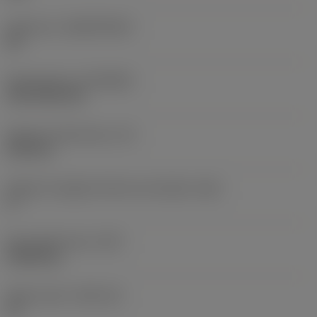
Substrato
(SUBSTRATE)
HC
Rivestimento
(COATING)
CVD TiCN+TiN
Spessore dell'inserto
(S)
6,35 mm
Angolo di spoglia inferiore principale
(AN)
0 °
Peso dell'articolo
(WT)
0,0262 kg
Sede inserto
(SSC_M)
19