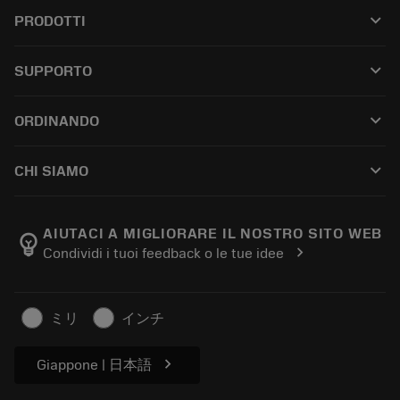
keyboard_arrow_down
PRODOTTI
All tools
keyboard_arrow_down
SUPPORTO
All software
Customer service
Riciclaggio
keyboard_arrow_down
ORDINANDO
Distributors and specialists
Ricondizionamento
How to buy
Guides and tutorials
Tailor Made
keyboard_arrow_down
CHI SIAMO
Order
Calculators and apps
About Sandvik Coromant
Return
Catalogues and handbooks
Manufacturing wellness
Track your order
AIUTACI A MIGLIORARE IL NOSTRO SITO WEB
emoji_objects
chevron_right
Condividi i tuoi feedback o le tue idee
Career
Make a quotation
Sustainable business
Articoli
ミリ
インチ
For press
chevron_right
Giappone | 日本語