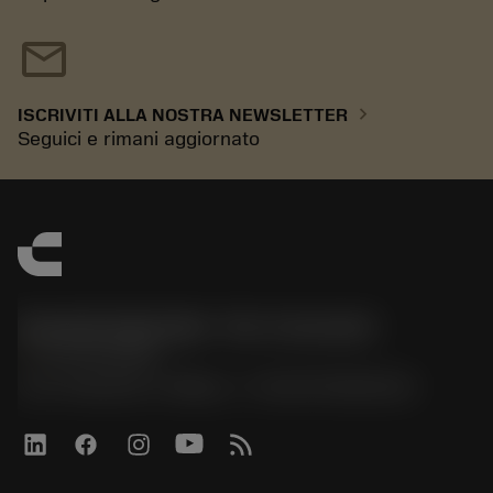
mail
chevron_right
ISCRIVITI ALLA NOSTRA NEWSLETTER
Seguici e rimani aggiornato
Sandvik Italia SpA - Div. Coromant
phone
02 94752020
Via A. Raimondi, 13 Milano - P. IVA 00750020158