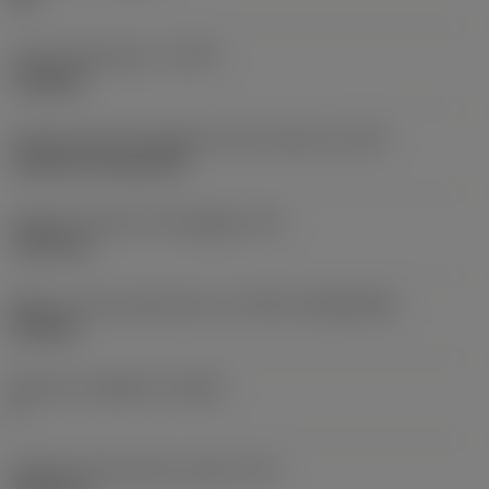
Tipo di operazione
(CTPT)
roughing
Codice tipo di montaggio inserto (metrico)
(IFS)
Cylindrical fixing hole
Diametro del foro di fissaggio
(D1)
7,925 mm
Misura e forma dell'inserto
(CUTINT_SIZESHAPE)
CN1906
Numero di taglienti
(CEDC)
2
Diametro del cerchio inscritto
(IC)