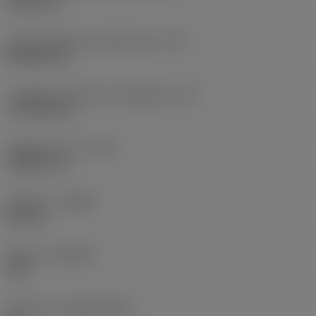
19,05 mm
Codice della forma dell'inserto
(SC)
Rhombic 80
Lunghezza effettiva del tagliente
(LE)
17,7439 mm
Raggio di punta
(RE)
1,5875 mm
Versione
(HAND)
Neutral
Qualità
(GRADE)
235
Substrato
(SUBSTRATE)