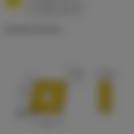
f
0.8 mm/r (0.5 - 1.1)
n
h
0.8 mm/r (0.5 - 1.1)
ex
v
65 m/min (90 - 50)
c
Illustrazioni tecniche