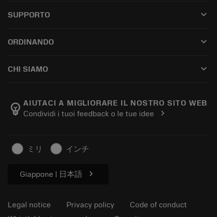
All tools
keyboard_arrow_down
SUPPORTO
All software
Customer service
Riciclaggio
keyboard_arrow_down
ORDINANDO
Distributors and specialists
Ricondizionamento
How to buy
Guides and tutorials
Tailor Made
keyboard_arrow_down
CHI SIAMO
Order
Calculators and apps
About Sandvik Coromant
Return
Catalogues and handbooks
Manufacturing wellness
Track your order
AIUTACI A MIGLIORARE IL NOSTRO SITO WEB
emoji_objects
chevron_right
Condividi i tuoi feedback o le tue idee
Career
Make a quotation
Sustainable business
Articoli
ミリ
インチ
For press
chevron_right
Giappone | 日本語
Legal notice
Privacy policy
Code of conduct