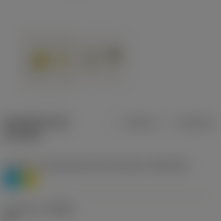
Specifiche dei
Metrica
Imperiale
prodotti
Livello 1 di classificazione del materiale
(TMC1ISO)
P
M
Geometria
(CBMD)
HR