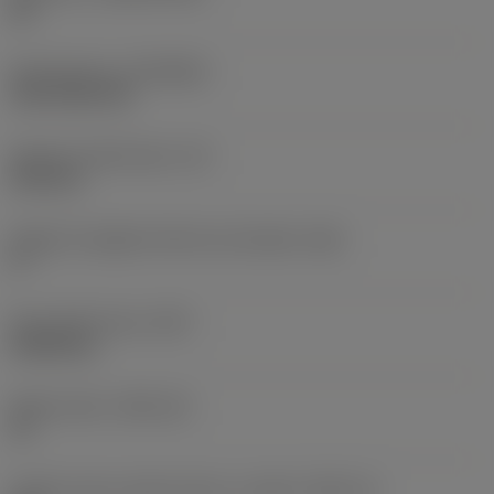
HC
Rivestimento
(COATING)
CVD TiCN+TiN
Spessore dell'inserto
(S)
6,35 mm
Angolo di spoglia inferiore principale
(AN)
0 °
Peso dell'articolo
(WT)
0,0262 kg
Sede inserto
(SSC_M)
19
Codice misura sede inserto, in pollici
(SSC_N)