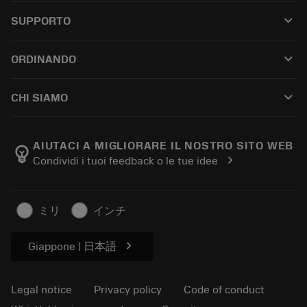
All tools
keyboard_arrow_down
SUPPORTO
All software
Customer service
Riciclaggio
keyboard_arrow_down
ORDINANDO
Distributors and specialists
Ricondizionamento
How to buy
Guides and tutorials
Tailor Made
keyboard_arrow_down
CHI SIAMO
Order
Calculators and apps
About Sandvik Coromant
Return
Catalogues and handbooks
Manufacturing wellness
Track your order
AIUTACI A MIGLIORARE IL NOSTRO SITO WEB
emoji_objects
chevron_right
Condividi i tuoi feedback o le tue idee
Career
Make a quotation
Sustainable business
Articoli
ミリ
インチ
For press
chevron_right
Giappone | 日本語
Legal notice
Privacy policy
Code of conduct