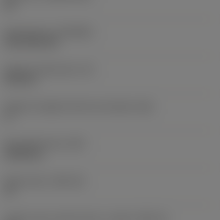
HC
Rivestimento
(COATING)
CVD TiCN+TiN
Spessore dell'inserto
(S)
6,35 mm
Angolo di spoglia inferiore principale
(AN)
0 °
Peso dell'articolo
(WT)
0,0262 kg
Sede inserto
(SSC_M)
19
Codice misura sede inserto, in pollici
(SSC_N)