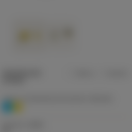
Specifiche dei
Metrica
Imperiale
prodotti
Livello 1 di classificazione del materiale
(TMC1ISO)
P
M
Geometria
(CBMD)
HR