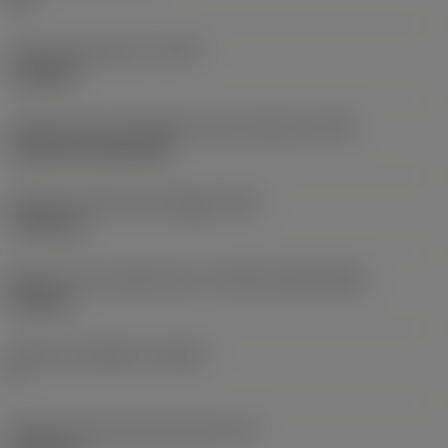
Tipo di operazione
(CTPT)
roughing
Codice tipo di montaggio inserto (metrico)
(IFS)
Cylindrical fixing hole
Diametro del foro di fissaggio
(D1)
7,925 mm
Misura e forma dell'inserto
(CUTINT_SIZESHAPE)
CN1906
Numero di taglienti
(CEDC)
2
Diametro del cerchio inscritto
(IC)