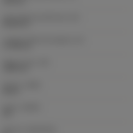
19,05 mm
Codice della forma dell'inserto
(SC)
Rhombic 80
Lunghezza effettiva del tagliente
(LE)
17,7439 mm
Raggio di punta
(RE)
1,5875 mm
Versione
(HAND)
Neutral
Qualità
(GRADE)
235
Substrato
(SUBSTRATE)