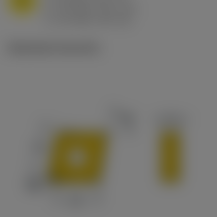
f
0.8 mm/r (0.5 - 1.1)
n
h
0.8 mm/r (0.5 - 1.1)
ex
v
65 m/min (90 - 50)
c
Illustrazioni tecniche