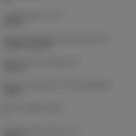
Tipo di operazione
(CTPT)
roughing
Codice tipo di montaggio inserto (metrico)
(IFS)
Cylindrical fixing hole
Diametro del foro di fissaggio
(D1)
7,925 mm
Misura e forma dell'inserto
(CUTINT_SIZESHAPE)
CN1906
Numero di taglienti
(CEDC)
2
Diametro del cerchio inscritto
(IC)