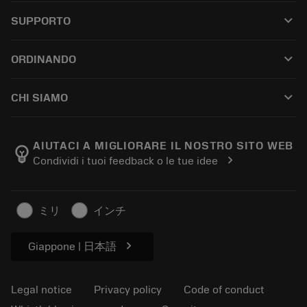
All tools
keyboard_arrow_down
SUPPORTO
All software
Customer service
Riciclaggio
keyboard_arrow_down
ORDINANDO
Distributors and specialists
Ricondizionamento
How to buy
Guides and tutorials
Tailor Made
keyboard_arrow_down
CHI SIAMO
Order
Calculators and apps
About Sandvik Coromant
Return
Catalogues and handbooks
Manufacturing wellness
Track your order
AIUTACI A MIGLIORARE IL NOSTRO SITO WEB
emoji_objects
chevron_right
Condividi i tuoi feedback o le tue idee
Career
Make a quotation
Sustainable business
Articoli
ミリ
インチ
For press
chevron_right
Giappone | 日本語
Legal notice
Privacy policy
Code of conduct