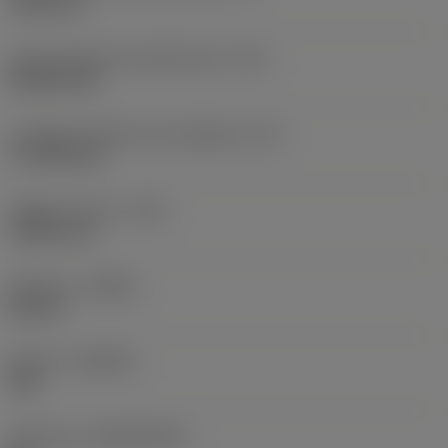
19,05 mm
Codice della forma dell'inserto
(SC)
Rhombic 80
Lunghezza effettiva del tagliente
(LE)
17,7439 mm
Raggio di punta
(RE)
1,5875 mm
Versione
(HAND)
Neutral
Qualità
(GRADE)
235
Substrato
(SUBSTRATE)