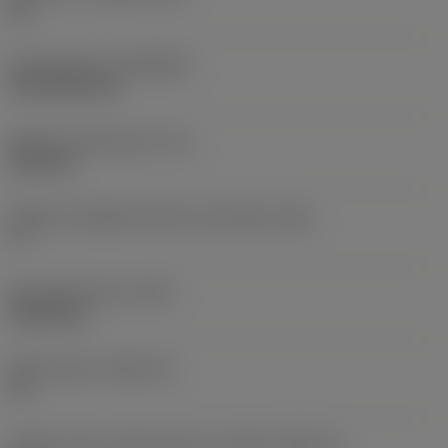
HC
Rivestimento
(COATING)
CVD TiCN+TiN
Spessore dell'inserto
(S)
6,35 mm
Angolo di spoglia inferiore principale
(AN)
0 °
Peso dell'articolo
(WT)
0,0262 kg
Sede inserto
(SSC_M)
19
Codice misura sede inserto, in pollici
(SSC_N)