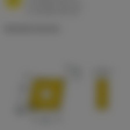
f
0.8 mm/r (0.5 - 1.1)
n
h
0.8 mm/r (0.5 - 1.1)
ex
v
65 m/min (90 - 50)
c
Illustrazioni tecniche