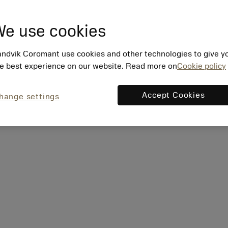
e use cookies
ndvik Coromant use cookies and other technologies to give y
e best experience on our website. Read more on
Cookie policy
Accept Cookies
hange settings