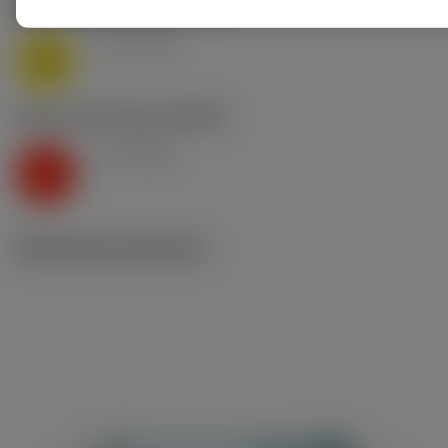
M1.0.Z.AQ
,
Durezza: 200 HB
v
20 sfm
c
M
K2.2.C.UT
,
Durezza: 245 HB
v
26 sfm
c
K
Illustrazioni tecniche