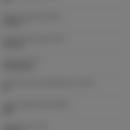
1 in
Diametro del preforo
(PHD)
0,9286 in
Premachined hole type
(PHT)
blind hole
Tipo di foro
(HTY)
through/blind
Classe di tolleranza della filettatura
(TCTR)
3B
Gruppo standard di base
(BSG)
ANSI
Lunghezza utile
(LU)