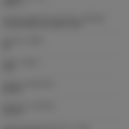
2,5827 in
Interfaccia adattatore lato macchina
(ADINTMS)
Tap shank ANSI -inch: 0.800 x 0.600
Geometria
(CBMD)
XM
Qualità
(GRADE)
C145
Substrato
(SUBSTRATE)
HSS-PM
Rivestimento
(COATING)
PVD FeN
Codice tipo ingresso refrigerante
(CNSC)