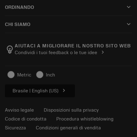
Riciclo
Tool Assembly
keyboard_arrow_down
ORDINANDO
Ricondizionamento
Tailor Made
Come acquistare
Conoscenza tecnica
Cataloghi
keyboard_arrow_down
CHI SIAMO
Ordina
E-learning
Carriere
Aggiungi al carrello dei resi
Eventi e formazione
Informazioni su Sandvik Coromant
Traccia il tuo ordine
Tool ID
AIUTACI A MIGLIORARE IL NOSTRO SITO WEB
emoji_objects
chevron_right
Condividi i tuoi feedback o le tue idee
Dove siamo
FAQ
Per la stampa
Contatti
Informazioni sulla sicurezza
Metric
Inch
Sostenibilità
chevron_right
Brasile | English (US)
Avviso legale
Disposizioni sulla privacy
Codice di condotta
Procedura whistleblowing
Sicurezza
Condizioni generali di vendita