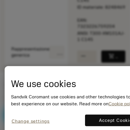
C145
ID materiale: 8248469
EAN:
7323226759204
ANSI: T300-XM101AJ-
1 C145
Rappresentazione
deployed_code
Mostra modello 3D
remove
add
generica
shopping_cart
Aggiung
We use cookies
Valori iniziali
Sandvik Coromant use cookies and other technologies to
P2.1.Z.AN
,
Durezza: 175 HB
best experience on our website. Read more on
Cookie pol
v
60 sfm
c
P
Accept Cooki
Change settings