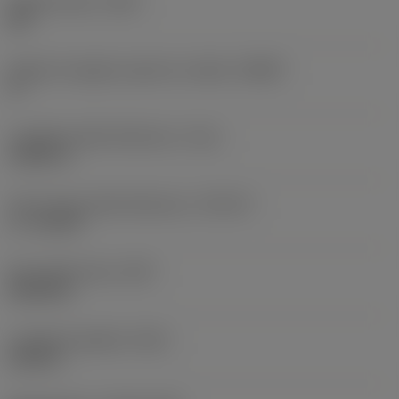
Angolo d'elica
(FHA)
45 °
Angolo di spoglia superiore radiale
(GAMF)
0 °
Lunghezza della filettatura
(THL)
1,1811 in
Tipo smusso della filettatura
(THCHT)
C = 2-3xTP
Peso dell'articolo
(WT)
0,6393 lb
Lunghezza globale
(OAL)
5,126 in