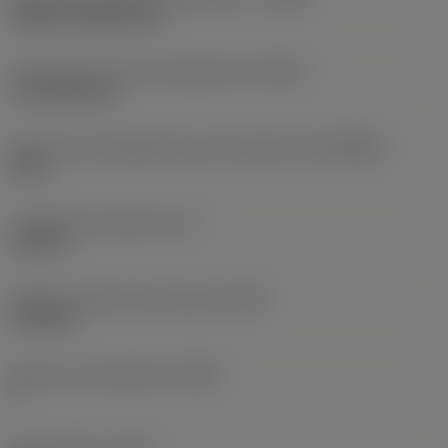
without coolant entry
Codice tipo di uscita refrigerante
(CXSC)
no coolant exit
Diametro di collegamento lato macchina
(DCONMS)
0,8 in
Lunghezza funzionale
(LF)
5,126 in
Diametro dello stelo scaricato
(DN)
0,7843 in
Numero di scanalature
(NOF)
3