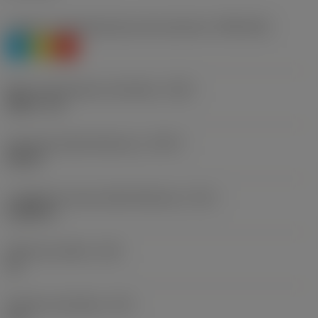
Livello 1 di classificazione del materiale
(TMC1ISO)
P
M
K
Misura del diametro del filetto
(TDZ)
UNS 1"-14
Tipo forma della filettatura
(THFT)
UN 60°
Lunghezza smusso della filettatura
(TCL)
0,1859 in
Filetti per pollice
(TPI)
14
Diametro del filetto
(TD)