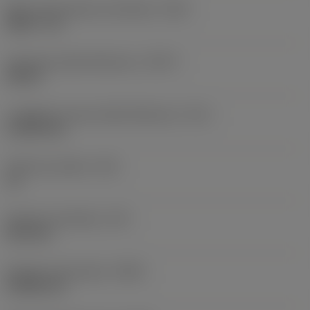
Misura del diametro del filetto
(TDZ)
UNS 1"-14
Tipo forma della filettatura
(THFT)
UN 60°
Lunghezza smusso della filettatura
(TCL)
4,7229 mm
Filetti per pollice
(TPI)
14
Diametro del filetto
(TD)
25,4 mm
Diametro del preforo
(PHD)
23,586 mm