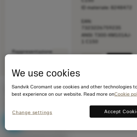
C150
ID materiale: 8248472
EAN:
7323226759235
ANSI: T300-XM101AJ-
1 C150
Rappresentazione
deployed_code
Mostra modello 3D
remove
add
generica
shopping_cart
Aggiung
We use cookies
Sandvik Coromant use cookies and other technologies to
Valori iniziali
best experience on our website. Read more on
Cookie pol
P2.1.Z.AN
,
Durezza: 175 HB
Accept Cooki
Change settings
v
18 m/min
c
P