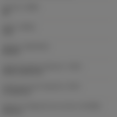
Geometria
(CBMD)
XM
Qualità
(GRADE)
C150
Substrato
(SUBSTRATE)
HSS-PM
Codice tipo ingresso refrigerante
(CNSC)
without coolant entry
Codice tipo di uscita refrigerante
(CXSC)
no coolant exit
Diametro di collegamento lato macchina
(DCONMS)
20,32 mm