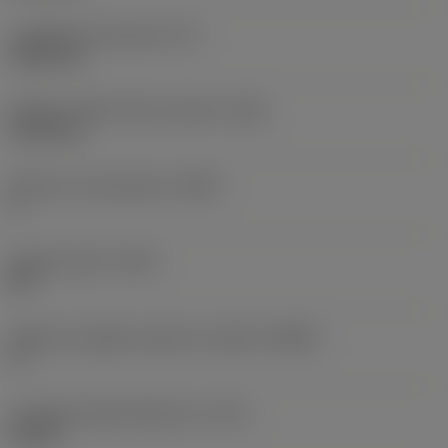
Lunghezza funzionale
(LF)
130,2 mm
Diametro dello stelo scaricato
(DN)
19,92 mm
Numero di scanalature
(NOF)
3
Angolo d'elica
(FHA)
45 °
Angolo di spoglia superiore radiale
(GAMF)
0 °
Lunghezza della filettatura
(THL)
30 mm