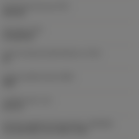
Premachined hole type
(PHT)
blind hole
Tipo di foro
(HTY)
through/blind
Classe di tolleranza della filettatura
(TCTR)
3B
Gruppo standard di base
(BSG)
ANSI
Lunghezza utile
(LU)
65,6 mm
Interfaccia adattatore lato macchina
(ADINTMS)
Tap shank ANSI -inch: 0.800 x 0.600