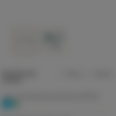
Specifiche dei
Metrica
Imperiale
prodotti
Livello 1 di classificazione del materiale
(TMC1ISO)
P
N