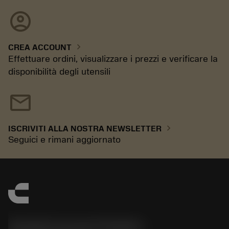
account_circle
chevron_right
CREA ACCOUNT
Effettuare ordini, visualizzare i prezzi e verificare la
disponibilità degli utensili
mail
chevron_right
ISCRIVITI ALLA NOSTRA NEWSLETTER
Seguici e rimani aggiornato
Sandvik Coromant Sweden