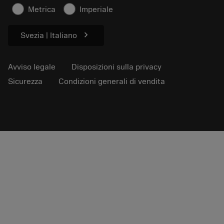
Articoli
Metrica
Imperiale
Per pressa
chevron_right
Svezia | Italiano
Avviso legale
Disposizioni sulla privacy
Sicurezza
Condizioni generali di vendita