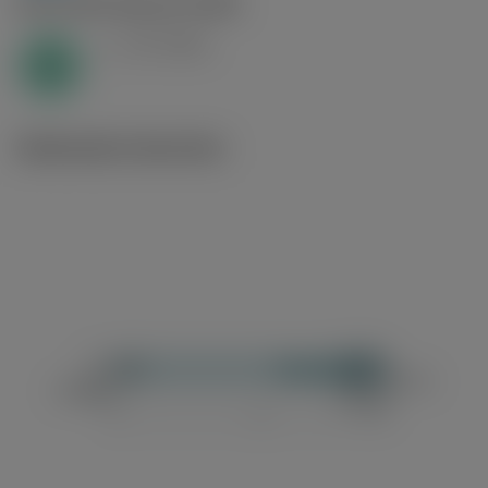
N1.3.C.AG
,
Durezza: 90 HB
v
20 m/min
c
N
Illustrazioni tecniche