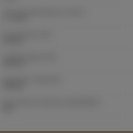
Tipo smusso della filettatura
(THCHT)
C = 2-3xTP
Peso dell'articolo
(WT)
0,274 kg
Lunghezza globale
(OAL)
130,2 mm
Data di lancio
(ValFrom20)
29/09/22
ID pacchetto di introduzione
(RELEASEPACK)
22.2