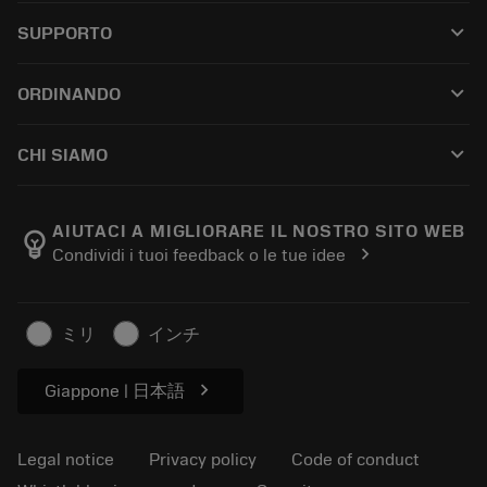
All tools
keyboard_arrow_down
SUPPORTO
All software
Customer service
Riciclaggio
keyboard_arrow_down
ORDINANDO
Distributors and specialists
Ricondizionamento
How to buy
Guides and tutorials
Tailor Made
keyboard_arrow_down
CHI SIAMO
Order
Calculators and apps
About Sandvik Coromant
Return
Catalogues and handbooks
Manufacturing wellness
Track your order
AIUTACI A MIGLIORARE IL NOSTRO SITO WEB
emoji_objects
chevron_right
Condividi i tuoi feedback o le tue idee
Career
Make a quotation
Sustainable business
Articoli
ミリ
インチ
For press
chevron_right
Giappone | 日本語
Legal notice
Privacy policy
Code of conduct