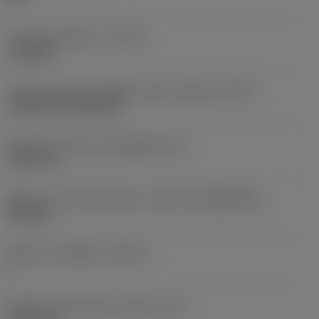
Tipo di operazione
(CTPT)
roughing
Codice tipo di montaggio inserto (metrico)
(IFS)
Cylindrical fixing hole
Diametro del foro di fissaggio
(D1)
7,925 mm
Misura e forma dell'inserto
(CUTINT_SIZESHAPE)
CN1906
Numero di taglienti
(CEDC)
2
Diametro del cerchio inscritto
(IC)