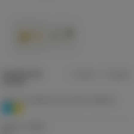
Specifiche dei
Metrica
Imperiale
prodotti
Livello 1 di classificazione del materiale
(TMC1ISO)
P
M
Geometria
(CBMD)
HR