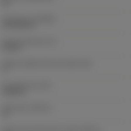
HC
Rivestimento
(COATING)
CVD TiCN+TiN
Spessore dell'inserto
(S)
6,35 mm
Angolo di spoglia inferiore principale
(AN)
0 °
Peso dell'articolo
(WT)
0,0262 kg
Sede inserto
(SSC_M)
19
Codice misura sede inserto, in pollici
(SSC_N)