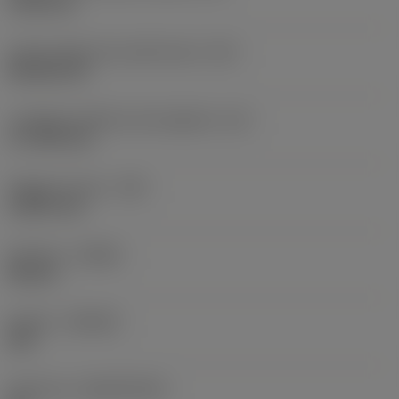
19,05 mm
Codice della forma dell'inserto
(SC)
Rhombic 80
Lunghezza effettiva del tagliente
(LE)
17,7439 mm
Raggio di punta
(RE)
1,5875 mm
Versione
(HAND)
Neutral
Qualità
(GRADE)
235
Substrato
(SUBSTRATE)