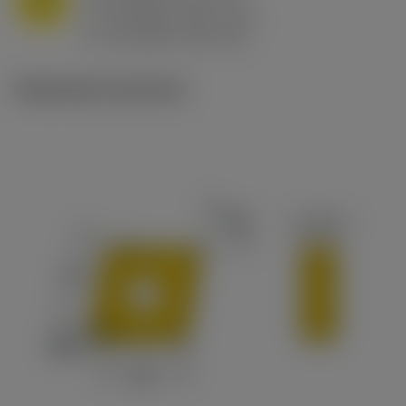
f
0.8 mm/r (0.5 - 1.1)
n
h
0.8 mm/r (0.5 - 1.1)
ex
v
65 m/min (90 - 50)
c
Illustrazioni tecniche