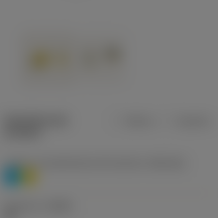
Specifiche dei
Metrica
Imperiale
prodotti
Livello 1 di classificazione del materiale
(TMC1ISO)
P
M
Geometria
(CBMD)
HR