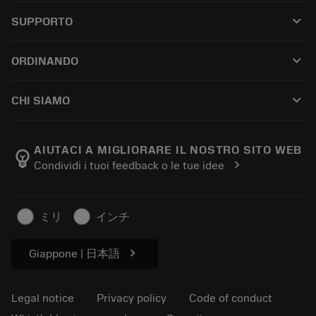
All tools
keyboard_arrow_down
SUPPORTO
All software
Customer service
Riciclaggio
keyboard_arrow_down
ORDINANDO
Distributors and specialists
Ricondizionamento
How to buy
Guides and tutorials
Tailor Made
keyboard_arrow_down
CHI SIAMO
Order
Calculators and apps
About Sandvik Coromant
Return
Catalogues and handbooks
Manufacturing wellness
Track your order
AIUTACI A MIGLIORARE IL NOSTRO SITO WEB
emoji_objects
chevron_right
Condividi i tuoi feedback o le tue idee
Career
Make a quotation
Sustainable business
Articoli
ミリ
インチ
For press
chevron_right
Giappone | 日本語
Legal notice
Privacy policy
Code of conduct