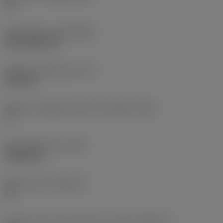
HC
Rivestimento
(COATING)
CVD TiCN+TiN
Spessore dell'inserto
(S)
6,35 mm
Angolo di spoglia inferiore principale
(AN)
0 °
Peso dell'articolo
(WT)
0,0262 kg
Sede inserto
(SSC_M)
19
Codice misura sede inserto, in pollici
(SSC_N)