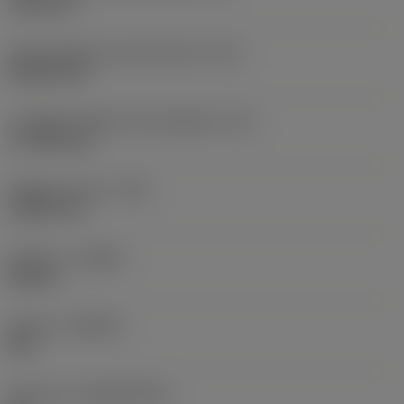
19,05 mm
Codice della forma dell'inserto
(SC)
Rhombic 80
Lunghezza effettiva del tagliente
(LE)
17,7439 mm
Raggio di punta
(RE)
1,5875 mm
Versione
(HAND)
Neutral
Qualità
(GRADE)
235
Substrato
(SUBSTRATE)