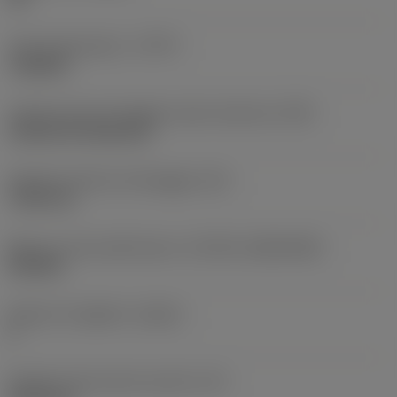
Tipo di operazione
(CTPT)
roughing
Codice tipo di montaggio inserto (metrico)
(IFS)
Cylindrical fixing hole
Diametro del foro di fissaggio
(D1)
7,925 mm
Misura e forma dell'inserto
(CUTINT_SIZESHAPE)
CN1906
Numero di taglienti
(CEDC)
2
Diametro del cerchio inscritto
(IC)