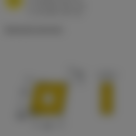
f
0.8 mm/r (0.5 - 1.1)
n
h
0.8 mm/r (0.5 - 1.1)
ex
v
65 m/min (90 - 50)
c
Illustrazioni tecniche