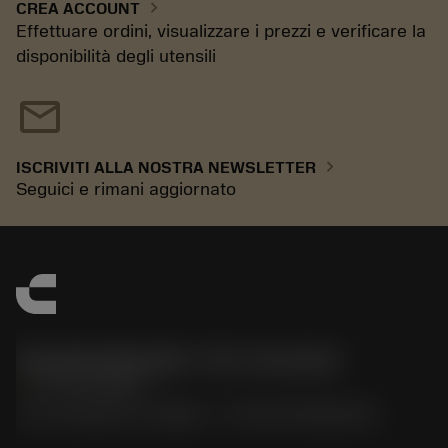
chevron_right
CREA ACCOUNT
Effettuare ordini, visualizzare i prezzi e verificare la
disponibilità degli utensili
mail
chevron_right
ISCRIVITI ALLA NOSTRA NEWSLETTER
Seguici e rimani aggiornato
Sandvik Italia SpA - Div. Coromant
phone
02 94752020
Via A. Raimondi, 13 Milano - P. IVA 00750020158