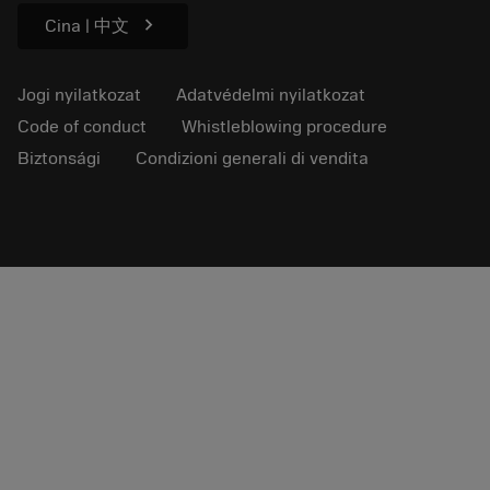
chevron_right
Cina | 中文
Jogi nyilatkozat
Adatvédelmi nyilatkozat
Code of conduct
Whistleblowing procedure
Biztonsági
Condizioni generali di vendita