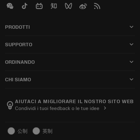
keyboard_arrow_down
PRODOTTI
Összes szerszám
keyboard_arrow_down
SUPPORTO
Az összes szoftver
Ügyfélszolgálat
Újrahasznosítás
keyboard_arrow_down
ORDINANDO
Forgalmazók és szakemberek
Felújítás
Hogyan vásárolhatok?
Útmutatók és oktatóanyagok
Tailor Made
keyboard_arrow_down
CHI SIAMO
Megrendelés
Kalkulátorok és alkalmazások
A Sandvik Coromantról
Vissza
Katalógusok és kézikönyvek
Manufacturing Wellness
Rendelés nyomon követése
AIUTACI A MIGLIORARE IL NOSTRO SITO WEB
emoji_objects
chevron_right
Condividi i tuoi feedback o le tue idee
Karrier
Ajánlatkérés
Fenntartható üzlet
Cikkek
公制
英制
Sajtó részére