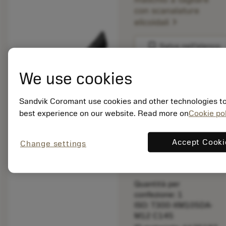
con scanalature
chevron_right
elicoidali
bookmark
Salva nell'elenco
balance
We use cookies
Confronta prodott
Sandvik Coromant use cookies and other technologies to
best experience on our website. Read more on
Cookie pol
Prezzo di listino:
63.70 EUR
Disponibile a
Accept Cooki
Change settings
stock
Quantità per
confezione: 1
ISO: T300-XM105DA-
M12 C145