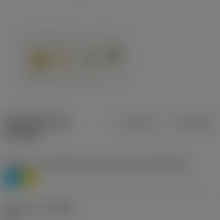
Specifiche dei
Metrica
Imperiale
prodotti
Livello 1 di classificazione del materiale
(TMC1ISO)
P
M
Geometria
(CBMD)
HR