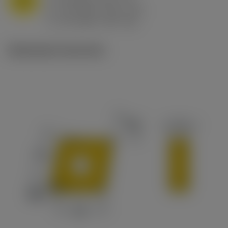
f
0.8 mm/r (0.5 - 1.1)
n
h
0.8 mm/r (0.5 - 1.1)
ex
v
65 m/min (90 - 50)
c
Illustrazioni tecniche