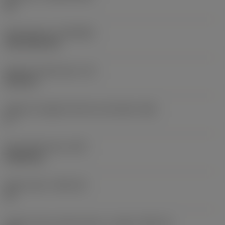
HC
Rivestimento
(COATING)
CVD TiCN+TiN
Spessore dell'inserto
(S)
6,35 mm
Angolo di spoglia inferiore principale
(AN)
0 °
Peso dell'articolo
(WT)
0,0262 kg
Sede inserto
(SSC_M)
19
Codice misura sede inserto, in pollici
(SSC_N)