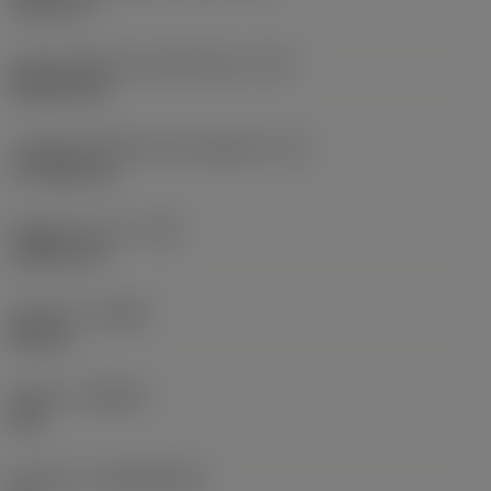
19,05 mm
Codice della forma dell'inserto
(SC)
Rhombic 80
Lunghezza effettiva del tagliente
(LE)
17,7439 mm
Raggio di punta
(RE)
1,5875 mm
Versione
(HAND)
Neutral
Qualità
(GRADE)
235
Substrato
(SUBSTRATE)