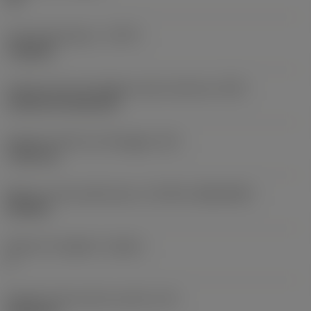
Tipo di operazione
(CTPT)
roughing
Codice tipo di montaggio inserto (metrico)
(IFS)
Cylindrical fixing hole
Diametro del foro di fissaggio
(D1)
7,925 mm
Misura e forma dell'inserto
(CUTINT_SIZESHAPE)
CN1906
Numero di taglienti
(CEDC)
2
Diametro del cerchio inscritto
(IC)