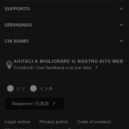
All tools
keyboard_arrow_down
SUPPORTO
All software
Customer service
Riciclaggio
keyboard_arrow_down
ORDINANDO
Distributors and specialists
Ricondizionamento
How to buy
Guides and tutorials
Tailor Made
keyboard_arrow_down
CHI SIAMO
Order
Calculators and apps
About Sandvik Coromant
Return
Catalogues and handbooks
Manufacturing wellness
Track your order
AIUTACI A MIGLIORARE IL NOSTRO SITO WEB
emoji_objects
chevron_right
Condividi i tuoi feedback o le tue idee
Career
Make a quotation
Sustainable business
Articoli
ミリ
インチ
For press
chevron_right
Giappone | 日本語
Legal notice
Privacy policy
Code of conduct