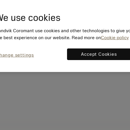
e use cookies
ndvik Coromant use cookies and other technologies to give y
e best experience on our website. Read more on
Cookie policy
Accept Cookies
hange settings