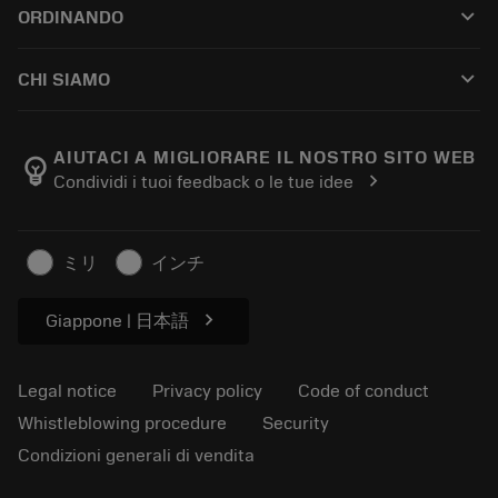
keyboard_arrow_down
ORDINANDO
Distributors and specialists
Ricondizionamento
How to buy
Guides and tutorials
Tailor Made
keyboard_arrow_down
CHI SIAMO
Order
Calculators and apps
About Sandvik Coromant
Return
Catalogues and handbooks
Manufacturing wellness
Track your order
AIUTACI A MIGLIORARE IL NOSTRO SITO WEB
emoji_objects
chevron_right
Condividi i tuoi feedback o le tue idee
Career
Make a quotation
Sustainable business
Articoli
ミリ
インチ
For press
chevron_right
Giappone | 日本語
Legal notice
Privacy policy
Code of conduct
Whistleblowing procedure
Security
Condizioni generali di vendita