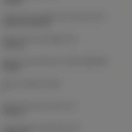
roughing
Codice tipo di montaggio inserto (metrico)
(IFS)
Cylindrical fixing hole
Diametro del foro di fissaggio
(D1)
7,925 mm
Misura e forma dell'inserto
(CUTINT_SIZESHAPE)
CN1906
Numero di taglienti
(CEDC)
2
Diametro del cerchio inscritto
(IC)
19,05 mm
Codice della forma dell'inserto
(SC)