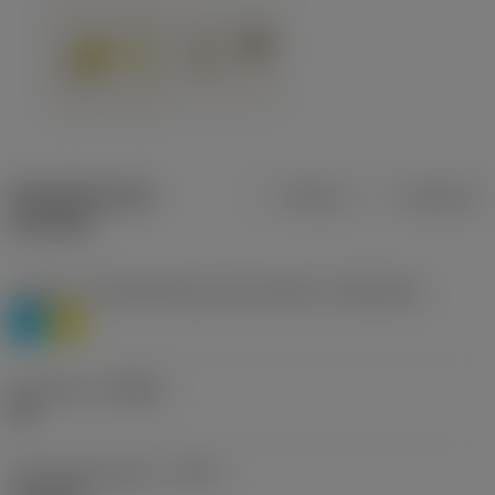
Specifiche dei
Metrica
Imperiale
prodotti
Livello 1 di classificazione del materiale
(TMC1ISO)
P
M
Geometria
(CBMD)
HR
Tipo di operazione
(CTPT)