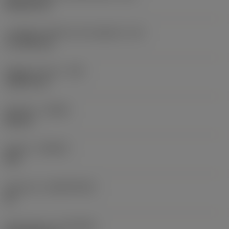
Rhombic 80
Lunghezza effettiva del tagliente
(LE)
17,7439 mm
Raggio di punta
(RE)
1,5875 mm
Versione
(HAND)
Neutral
Qualità
(GRADE)
235
Substrato
(SUBSTRATE)
HC
Rivestimento
(COATING)