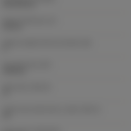
CVD TiCN+TiN
Spessore dell'inserto
(S)
6,35 mm
Angolo di spoglia inferiore principale
(AN)
0 °
Peso dell'articolo
(WT)
0,0262 kg
Sede inserto
(SSC_M)
19
Codice misura sede inserto, in pollici
(SSC_N)
3/4