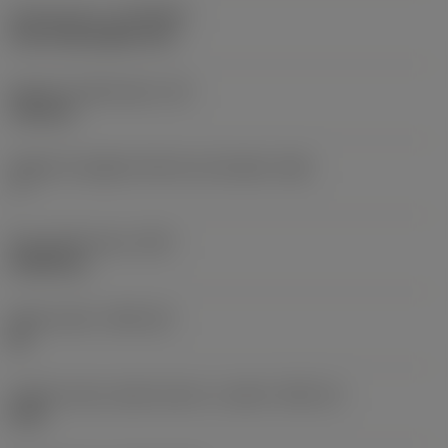
Rivestimento
(COATING)
CVD TiCN+Al2O3+TiN
Spessore dell'inserto
(S)
1,98 mm
Angolo di spoglia inferiore principale
(AN)
7 °
Peso dell'articolo
(WT)
0,0005 kg
Sede inserto
(SSC_M)
06
Codice misura sede inserto, in pollici
(SSC_N)
5/32