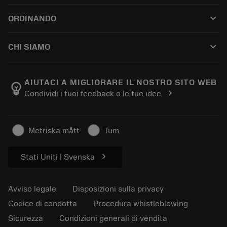
Servizio clienti
Riciclaggio
keyboard_arrow_down
ORDINANDO
Distributori e specialisti
Ricondizionamento
Come acquistare
Guide e tutorial
Tailor Made
keyboard_arrow_down
CHI SIAMO
Ordine
Calcolatrici e app
Informazioni su Sandvik Coromant
Restituisci
Cataloghi e manuali
Benessere manifatturiero
Traccia il tuo ordine
AIUTACI A MIGLIORARE IL NOSTRO SITO WEB
emoji_objects
chevron_right
Condividi i tuoi feedback o le tue idee
Carriera
Fai un preventivo
Business sostenibile
Articoli
Metriska mått
Tum
Per pressa
chevron_right
Stati Uniti | Svenska
Avviso legale
Disposizioni sulla privacy
Codice di condotta
Procedura whistleblowing
Sicurezza
Condizioni generali di vendita