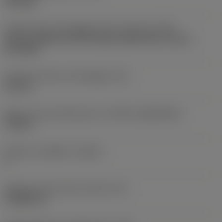
finishing
Codice tipo di montaggio inserto (metrico)
(IFS)
Partly cylindrical, 40-60 deg countersink on one or
two sides
Diametro del foro di fissaggio
(D1)
2,2 mm
Misura e forma dell'inserto
(CUTINT_SIZESHAPE)
TC06T1
Numero di taglienti
(CEDC)
3
Diametro del cerchio inscritto
(IC)
3,9688 mm