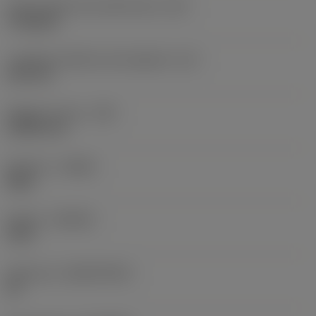
Codice della forma dell'inserto
(SC)
Triangular
Lunghezza effettiva del tagliente
(LE)
6,22 mm
Raggio di punta
(RE)
0,3969 mm
Versione
(HAND)
Right
Qualità
(GRADE)
1515
Substrato
(SUBSTRATE)
HC