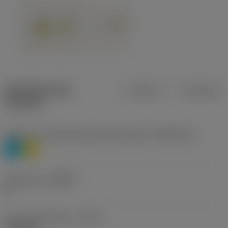
Specifiche dei
Metrica
Imperiale
prodotti
Livello 1 di classificazione del materiale
(TMC1ISO)
P
M
Geometria
(CBMD)
K
Tipo di operazione
(CTPT)