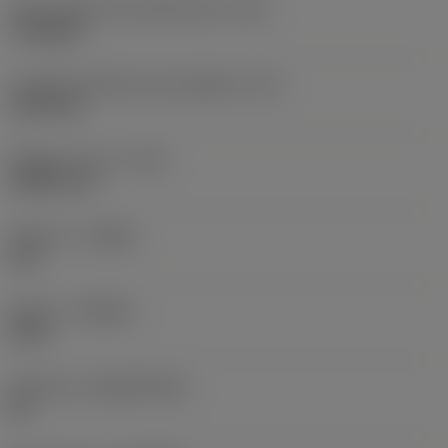
Codice della forma dell'inserto
(SC)
Triangular
Lunghezza effettiva del tagliente
(LE)
10,34 mm
Raggio di punta
(RE)
0,3969 mm
Versione
(HAND)
Left
Qualità
(GRADE)
1515
Substrato
(SUBSTRATE)
HC