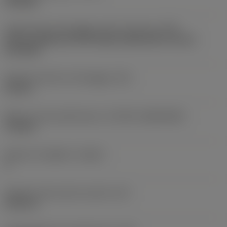
finishing
Codice tipo di montaggio inserto (metrico)
(IFS)
Partly cylindrical, 40-60 deg countersink on one or
two sides
Diametro del foro di fissaggio
(D1)
2,8 mm
Misura e forma dell'inserto
(CUTINT_SIZESHAPE)
TC1103
Numero di taglienti
(CEDC)
3
Diametro del cerchio inscritto
(IC)
6,35 mm