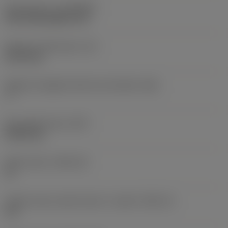
Rivestimento
(COATING)
CVD TiCN+Al2O3+TiN
Spessore dell'inserto
(S)
3,175 mm
Angolo di spoglia inferiore principale
(AN)
7 °
Peso dell'articolo
(WT)
0,0012 kg
Sede inserto
(SSC_M)
11
Codice misura sede inserto, in pollici
(SSC_N)
1/4