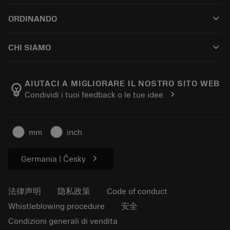
客户服务
回收
keyboard_arrow_down
ORDINANDO
分销商和专业人士
翻新
如何购买
指南与教程
Tailor Made
keyboard_arrow_down
CHI SIAMO
订购
计算器和应用程序
关于Sandvik Coromant
返回
产品目录和手册
Manufacturing Wellness
跟踪订单
AIUTACI A MIGLIORARE IL NOSTRO SITO WEB
emoji_objects
chevron_right
Condividi i tuoi feedback o le tue idee
职业发展
生成报价单
可持续业务
文章
mm
inch
供新闻媒体使用
chevron_right
Germania | Česky
法律声明
隐私政策
Code of conduct
Whistleblowing procedure
安全
Condizioni generali di vendita