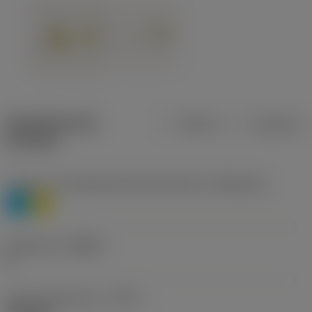
Specifiche dei
Metrica
Imperiale
prodotti
Livello 1 di classificazione del materiale
(TMC1ISO)
P
M
Geometria
(CBMD)
K
Tipo di operazione
(CTPT)