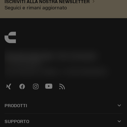
chevron_right
ISCRIVITI ALLA NOSTRA NEWSLETTER
Seguici e rimani aggiornato
Sandvik Italia SpA - Div. Coromant
phone
02 94752020
Via A. Raimondi, 13 Milano - P. IVA 00750020158
keyboard_arrow_down
PRODOTTI
全部刀具
keyboard_arrow_down
SUPPORTO
所有软件