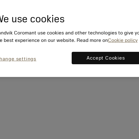
e use cookies
ndvik Coromant use cookies and other technologies to give y
e best experience on our website. Read more on
Cookie policy
Accept Cookies
hange settings