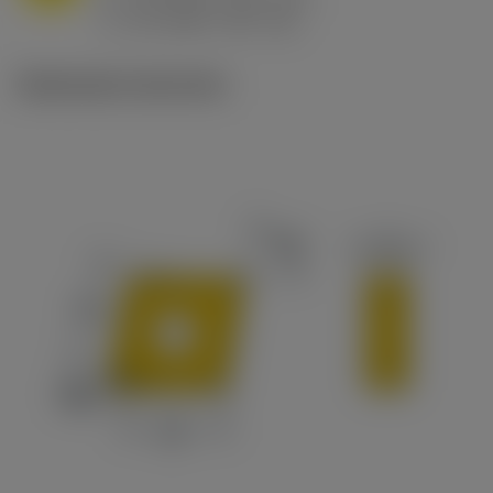
ex
v
65 m/min (90 - 50)
c
Illustrazioni tecniche