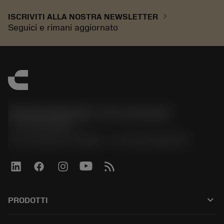
chevron_right
ISCRIVITI ALLA NOSTRA NEWSLETTER
Seguici e rimani aggiornato
Sandvik Italia SpA - Div. Coromant
phone
02 94752020
Via A. Raimondi, 13 Milano - P. IVA 00750020158
keyboard_arrow_down
PRODOTTI
All tools