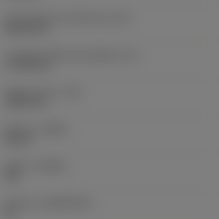
Codice della forma dell'inserto
(SC)
Rhombic 80
Lunghezza effettiva del tagliente
(LE)
17,7439 mm
Raggio di punta
(RE)
1,5875 mm
Versione
(HAND)
Neutral
Qualità
(GRADE)
235
Substrato
(SUBSTRATE)
HC