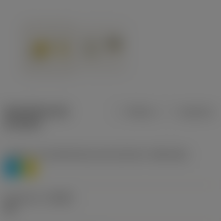
Specifiche dei
Metrica
Imperiale
prodotti
Livello 1 di classificazione del materiale
(TMC1ISO)
P
M
Geometria
(CBMD)
HR