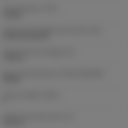
Tipo di operazione
(CTPT)
roughing
Codice tipo di montaggio inserto (metrico)
(IFS)
Cylindrical fixing hole
Diametro del foro di fissaggio
(D1)
7,925 mm
Misura e forma dell'inserto
(CUTINT_SIZESHAPE)
CN1906
Numero di taglienti
(CEDC)
2
Diametro del cerchio inscritto
(IC)
19,05 mm