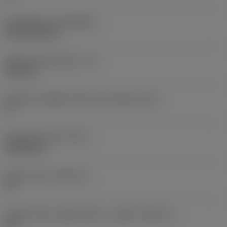
Rivestimento
(COATING)
CVD TiCN+TiN
Spessore dell'inserto
(S)
6,35 mm
Angolo di spoglia inferiore principale
(AN)
0 °
Peso dell'articolo
(WT)
0,0262 kg
Sede inserto
(SSC_M)
19
Codice misura sede inserto, in pollici
(SSC_N)
3/4