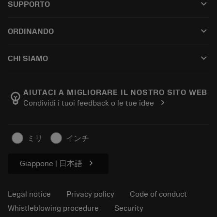
keyboard_arrow_down
SUPPORTO
All software
Customer service
Riciclaggio
keyboard_arrow_down
ORDINANDO
Distributors and specialists
Ricondizionamento
How to buy
Guides and tutorials
Tailor Made
keyboard_arrow_down
CHI SIAMO
Order
Calculators and apps
About Sandvik Coromant
Return
Catalogues and handbooks
Manufacturing wellness
Track your order
AIUTACI A MIGLIORARE IL NOSTRO SITO WEB
emoji_objects
chevron_right
Condividi i tuoi feedback o le tue idee
Career
Make a quotation
Sustainable business
Articoli
ミリ
インチ
For press
chevron_right
Giappone | 日本語
Legal notice
Privacy policy
Code of conduct
Whistleblowing procedure
Security