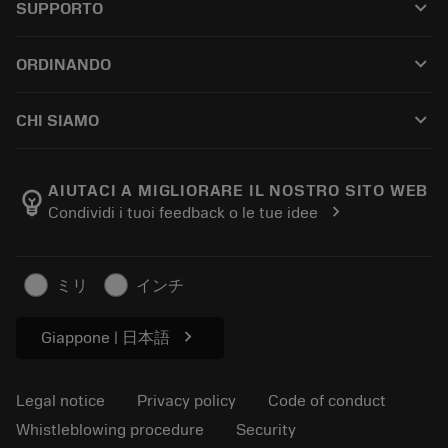
keyboard_arrow_down
SUPPORTO
All software
Customer service
Riciclaggio
keyboard_arrow_down
ORDINANDO
Distributors and specialists
Ricondizionamento
How to buy
Guides and tutorials
Tailor Made
keyboard_arrow_down
CHI SIAMO
Order
Calculators and apps
About Sandvik Coromant
Return
Catalogues and handbooks
Manufacturing wellness
Track your order
AIUTACI A MIGLIORARE IL NOSTRO SITO WEB
emoji_objects
chevron_right
Condividi i tuoi feedback o le tue idee
Career
Make a quotation
Sustainable business
Articoli
ミリ
インチ
For press
chevron_right
Giappone | 日本語
Legal notice
Privacy policy
Code of conduct
Whistleblowing procedure
Security