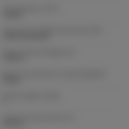
Tipo di operazione
(CTPT)
roughing
Codice tipo di montaggio inserto (metrico)
(IFS)
Cylindrical fixing hole
Diametro del foro di fissaggio
(D1)
7,925 mm
Misura e forma dell'inserto
(CUTINT_SIZESHAPE)
CN1906
Numero di taglienti
(CEDC)
2
Diametro del cerchio inscritto
(IC)
19,05 mm