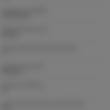
Rivestimento
(COATING)
CVD TiCN+TiN
Spessore dell'inserto
(S)
6,35 mm
Angolo di spoglia inferiore principale
(AN)
0 °
Peso dell'articolo
(WT)
0,0262 kg
Sede inserto
(SSC_M)
19
Codice misura sede inserto, in pollici
(SSC_N)
3/4