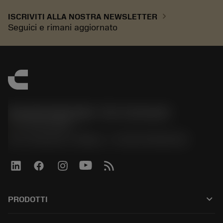
chevron_right
ISCRIVITI ALLA NOSTRA NEWSLETTER
Seguici e rimani aggiornato
Sandvik Italia SpA - Div. Coromant
phone
02 94752020
Via A. Raimondi, 13 Milano - P. IVA 00750020158
keyboard_arrow_down
PRODOTTI
All tools