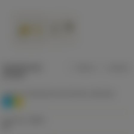
Specifiche dei
Metrica
Imperiale
prodotti
Livello 1 di classificazione del materiale
(TMC1ISO)
P
M
Geometria
(CBMD)
HR