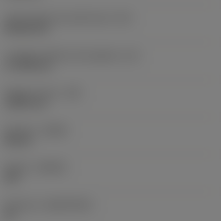
Codice della forma dell'inserto
(SC)
Rhombic 80
Lunghezza effettiva del tagliente
(LE)
17,7439 mm
Raggio di punta
(RE)
1,5875 mm
Versione
(HAND)
Neutral
Qualità
(GRADE)
235
Substrato
(SUBSTRATE)
HC