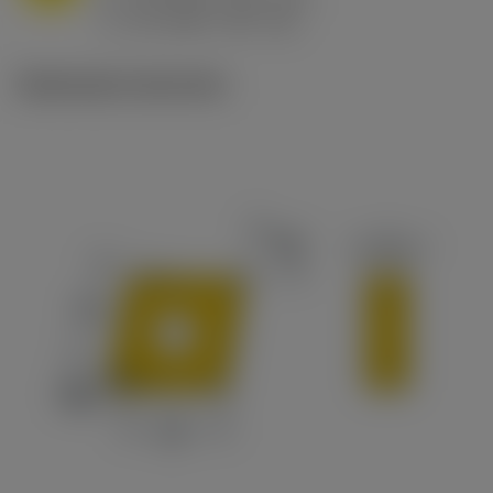
ex
v
65 m/min (90 - 50)
c
Illustrazioni tecniche