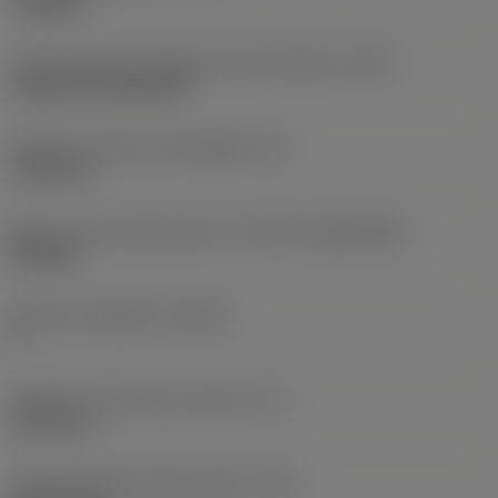
roughing
Codice tipo di montaggio inserto (metrico)
(IFS)
Cylindrical fixing hole
Diametro del foro di fissaggio
(D1)
7,925 mm
Misura e forma dell'inserto
(CUTINT_SIZESHAPE)
CN1906
Numero di taglienti
(CEDC)
2
Diametro del cerchio inscritto
(IC)
19,05 mm
Codice della forma dell'inserto
(SC)