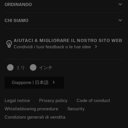
keyboard_arrow_down
ORDINANDO
Distributors and specialists
Ricondizionamento
How to buy
Guides and tutorials
Tailor Made
keyboard_arrow_down
CHI SIAMO
Order
Calculators and apps
About Sandvik Coromant
Return
Catalogues and handbooks
Manufacturing wellness
Track your order
AIUTACI A MIGLIORARE IL NOSTRO SITO WEB
emoji_objects
chevron_right
Condividi i tuoi feedback o le tue idee
Career
Make a quotation
Sustainable business
Articoli
ミリ
インチ
For press
chevron_right
Giappone | 日本語
Legal notice
Privacy policy
Code of conduct
Whistleblowing procedure
Security
Condizioni generali di vendita