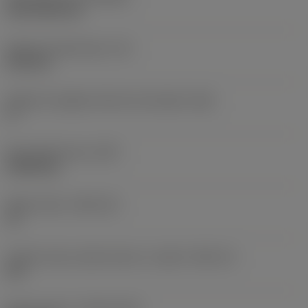
CVD TiCN+TiN
Spessore dell'inserto
(S)
6,35 mm
Angolo di spoglia inferiore principale
(AN)
0 °
Peso dell'articolo
(WT)
0,0262 kg
Sede inserto
(SSC_M)
19
Codice misura sede inserto, in pollici
(SSC_N)
3/4