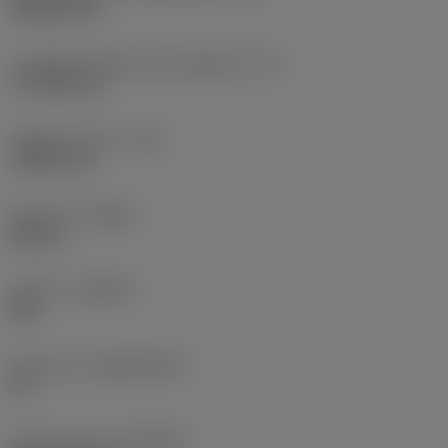
Rhombic 80
Lunghezza effettiva del tagliente
(LE)
17,7439 mm
Raggio di punta
(RE)
1,5875 mm
Versione
(HAND)
Neutral
Qualità
(GRADE)
235
Substrato
(SUBSTRATE)
HC
Rivestimento
(COATING)