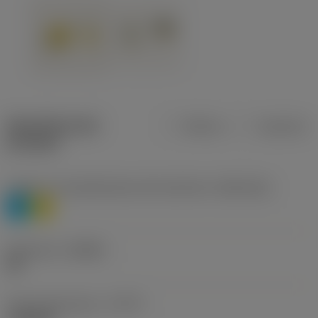
Specifiche dei
Metrica
Imperiale
prodotti
Livello 1 di classificazione del materiale
(TMC1ISO)
P
M
Geometria
(CBMD)
HR
Tipo di operazione
(CTPT)