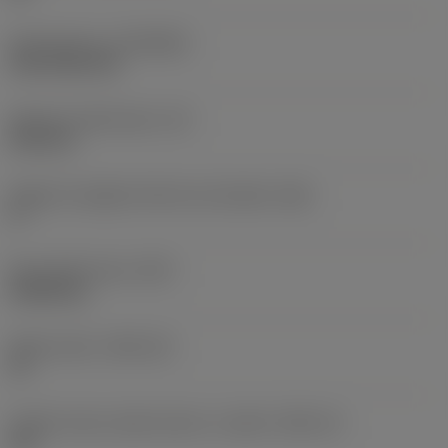
Rivestimento
(COATING)
CVD TiCN+TiN
Spessore dell'inserto
(S)
6,35 mm
Angolo di spoglia inferiore principale
(AN)
0 °
Peso dell'articolo
(WT)
0,0262 kg
Sede inserto
(SSC_M)
19
Codice misura sede inserto, in pollici
(SSC_N)
3/4