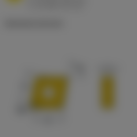
ex
v
65 m/min (90 - 50)
c
Illustrazioni tecniche