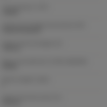
Tipo di operazione
(CTPT)
roughing
Codice tipo di montaggio inserto (metrico)
(IFS)
Cylindrical fixing hole
Diametro del foro di fissaggio
(D1)
7,925 mm
Misura e forma dell'inserto
(CUTINT_SIZESHAPE)
CN1906
Numero di taglienti
(CEDC)
2
Diametro del cerchio inscritto
(IC)
19,05 mm