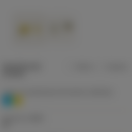
Specifiche dei
Metrica
Imperiale
prodotti
Livello 1 di classificazione del materiale
(TMC1ISO)
P
M
Geometria
(CBMD)
HR