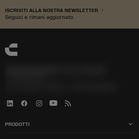
chevron_right
ISCRIVITI ALLA NOSTRA NEWSLETTER
Seguici e rimani aggiornato
Sandvik Italia SpA - Div. Coromant
phone
02 94752020
Via A. Raimondi, 13 Milano - P. IVA 00750020158
keyboard_arrow_down
PRODOTTI
All tools