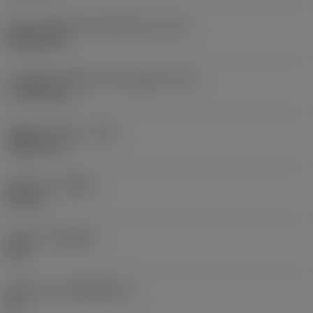
Codice della forma dell'inserto
(SC)
Rhombic 80
Lunghezza effettiva del tagliente
(LE)
17,7439 mm
Raggio di punta
(RE)
1,5875 mm
Versione
(HAND)
Neutral
Qualità
(GRADE)
235
Substrato
(SUBSTRATE)
HC