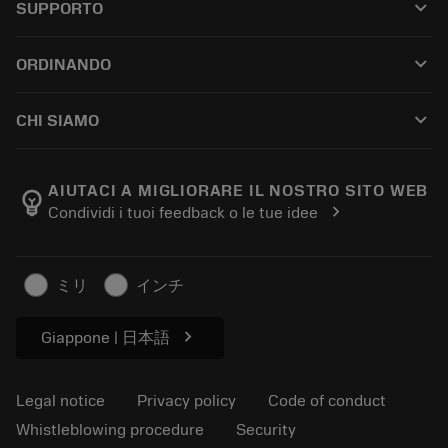
keyboard_arrow_down
SUPPORTO
All software
Customer service
Riciclaggio
keyboard_arrow_down
ORDINANDO
Distributors and specialists
Ricondizionamento
How to buy
Guides and tutorials
Tailor Made
keyboard_arrow_down
CHI SIAMO
Order
Calculators and apps
About Sandvik Coromant
Return
Catalogues and handbooks
Manufacturing wellness
Track your order
AIUTACI A MIGLIORARE IL NOSTRO SITO WEB
emoji_objects
chevron_right
Condividi i tuoi feedback o le tue idee
Career
Make a quotation
Sustainable business
Articoli
ミリ
インチ
For press
chevron_right
Giappone | 日本語
Legal notice
Privacy policy
Code of conduct
Whistleblowing procedure
Security