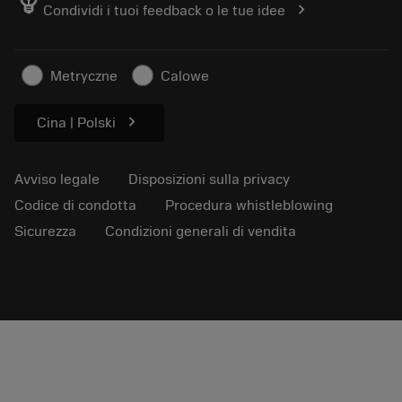
emoji_objects
chevron_right
Condividi i tuoi feedback o le tue idee
Dove siamo
FAQ
Per la stampa
Contatti
Informazioni sulla sicurezza
Metryczne
Calowe
Sostenibilità
chevron_right
Cina | Polski
Avviso legale
Disposizioni sulla privacy
Codice di condotta
Procedura whistleblowing
Sicurezza
Condizioni generali di vendita