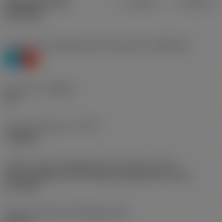
Specifiche dei
Metrica
Imperiale
prodotti
Livello 1 di classificazione del materiale
(TMC1ISO)
P
K
Geometria
(CBMD)
PR
Tipo di operazione
(CTPT)
roughing
Codice tipo di montaggio inserto (metrico)
(IFS)
Partly cylindrical, 40-60 deg countersink on one or
two sides
Diametro del foro di fissaggio
(D1)