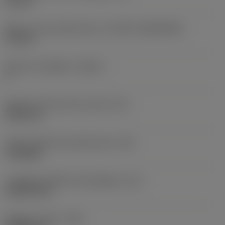
4,4 mm
Misura e forma dell'inserto
(CUTINT_SIZESHAPE)
TC16T3
Numero di taglienti
(CEDC)
3
Diametro del cerchio inscritto
(IC)
9,525 mm
Codice della forma dell'inserto
(SC)
Triangular
Lunghezza effettiva del tagliente
(LE)
15,6978 mm
Raggio di punta
(RE)