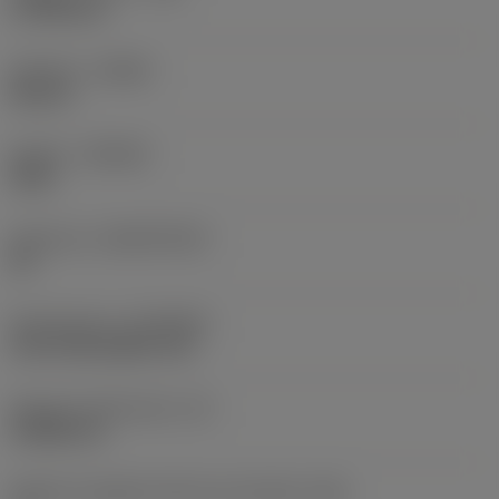
0,7938 mm
Versione
(HAND)
Neutral
Qualità
(GRADE)
4325
Substrato
(SUBSTRATE)
HC
Rivestimento
(COATING)
CVD TiCN+Al2O3+TiN
Spessore dell'inserto
(S)
3,9688 mm
Angolo di spoglia inferiore principale
(AN)