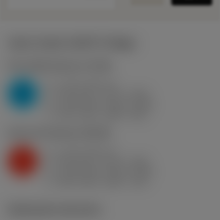
Valori iniziali
(KAPR
91 deg
)
P2.1.Z.AN
,
Durezza: 175 HB
a
2 mm (0.8 - 4)
p
P
f
0.25 mm/r (0.12 - 0.35)
n
h
0.25 mm/r (0.12 - 0.35)
ex
v
325 m/min (380 - 295)
c
K2.2.C.UT
,
Durezza: 245 HB
a
2 mm (0.8 - 4)
p
K
f
0.25 mm/r (0.12 - 0.35)
n
h
0.25 mm/r (0.12 - 0.35)
ex
v
200 m/min (255 - 170)
c
Illustrazioni tecniche