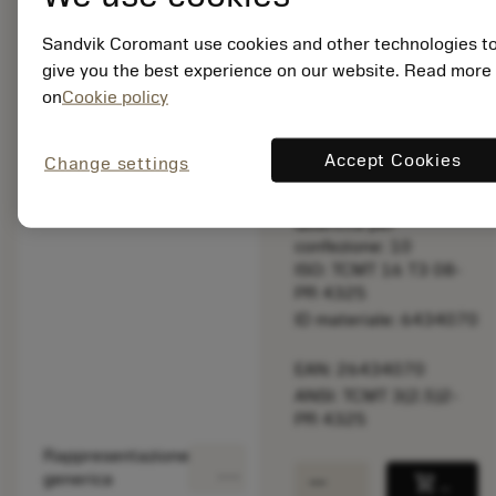
la velocità di
taglio.
Sandvik Coromant use cookies and other technologies t
give you the best experience on our website. Read more
Prezzo di listino:
on
Cookie policy
17.70 EUR
Non disponibile
Accept Cookies
Change settings
Quantità per
confezione: 10
ISO: TCMT 16 T3 08-
PR 4325
ID materiale: 6434070
EAN: 26434070
ANSI: TCMT 3(2.5)2-
PR 4325
Rappresentazione
deployed_code
Mostra modello 3D
remove
add
generica
shopping_cart
Aggiung