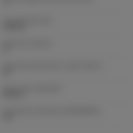
7 °
Peso dell'articolo
(WT)
0,0042 kg
Sede inserto
(SSC_M)
16
Codice misura sede inserto, in pollici
(SSC_N)
3/8
Data di lancio
(ValFrom20)
24/09/13
ID pacchetto di introduzione
(RELEASEPACK)
13.2