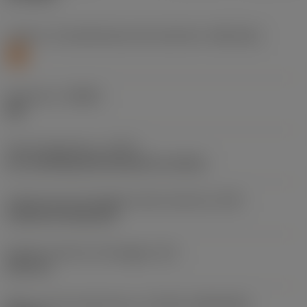
Livello 1 di classificazione del materiale
(TMC1ISO)
S
Geometria
(CBMD)
SM
Tipo di operazione
(CTPT)
pre-machining with demand on surface
Codice tipo di montaggio inserto (metrico)
(IFS)
Cylindrical fixing hole
Diametro del foro di fissaggio
(D1)
3,81 mm
Misura e forma dell'inserto
(CUTINT_SIZESHAPE)