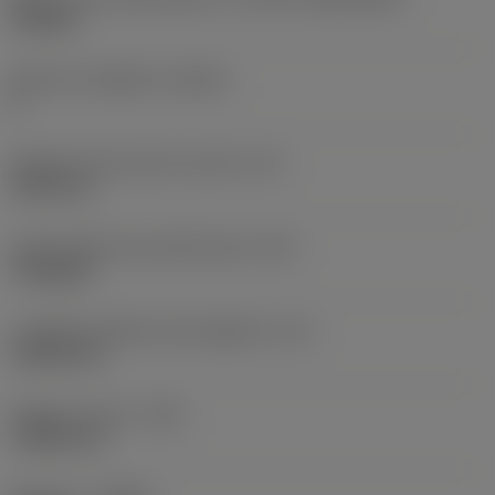
TN1604
Numero di taglienti
(CEDC)
6
Diametro del cerchio inscritto
(IC)
9,525 mm
Codice della forma dell'inserto
(SC)
Triangular
Lunghezza effettiva del tagliente
(LE)
13,564 mm
Raggio di punta
(RE)
1,1906 mm