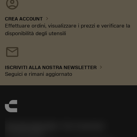
account_circle
chevron_right
CREA ACCOUNT
Effettuare ordini, visualizzare i prezzi e verificare la
disponibilità degli utensili
mail
chevron_right
ISCRIVITI ALLA NOSTRA NEWSLETTER
Seguici e rimani aggiornato
Sandvik Italia SpA - Div. Coromant
phone
02 94752020