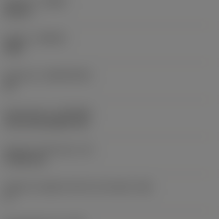
Versione
(HAND)
Neutral
Qualità
(GRADE)
S05F
Substrato
(SUBSTRATE)
HC
Rivestimento
(COATING)
CVD TiCrN+Al2O3+TiN
Spessore dell'inserto
(S)
4,7625 mm
Angolo di spoglia inferiore principale
(AN)
0 °