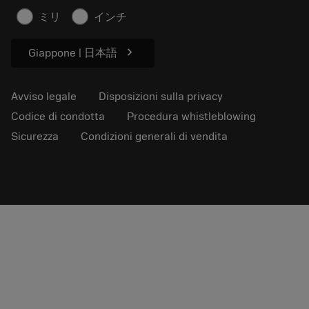
Articoli
ミリ
インチ
Per pressa
chevron_right
Giappone | 日本語
Avviso legale
Disposizioni sulla privacy
Codice di condotta
Procedura whistleblowing
Sicurezza
Condizioni generali di vendita