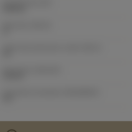
Peso dell'articolo
(WT)
0,0065 kg
Sede inserto
(SSC_M)
16
Codice misura sede inserto, in pollici
(SSC_N)
3/8
Data di lancio
(ValFrom20)
21/09/10
ID pacchetto di introduzione
(RELEASEPACK)
10.2