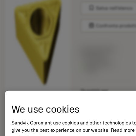
bookmark
Salva nell'elenco
balance
Confronta prodott
Prezzo di listino:
15.40 EUR
Disponibile a
stock
Quantità per
confezione: 10
ISO: TCMT 22 04 12-
We use cookies
MR 2035
ID materiale: 5915109
Sandvik Coromant use cookies and other technologies t
give you the best experience on our website. Read more
EAN: 25915109