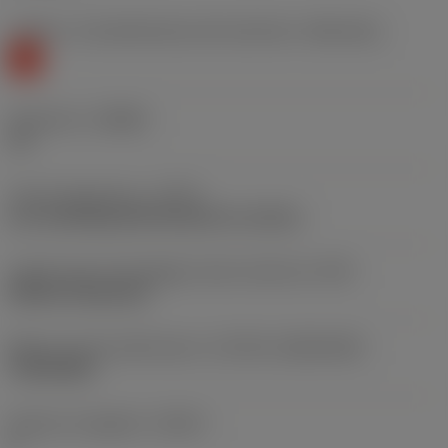
Livello 1 di classificazione del materiale
(TMC1ISO)
K
Geometria
(CBMD)
CA
Tipo di operazione
(CTPT)
pre-machining with demand on surface
Codice tipo di montaggio inserto (metrico)
(IFS)
Without fixing hole
Misura e forma dell'inserto
(CUTINT_SIZESHAPE)
TN1204AN
Numero di taglienti
(CEDC)
6