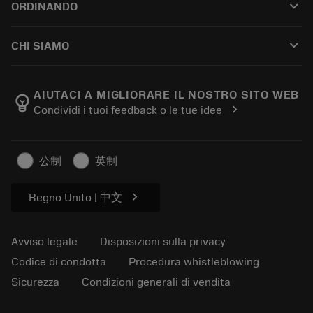
keyboard_arrow_down
ORDINANDO
Distributori e specialisti
Ricondizionamento
Come acquistare
Guide e tutorial
Tailor Made
keyboard_arrow_down
CHI SIAMO
Ordine
Calcolatrici e app
Informazioni su Sandvik Coromant
Restituisci
Cataloghi e manuali
Benessere manifatturiero
Traccia il tuo ordine
AIUTACI A MIGLIORARE IL NOSTRO SITO WEB
emoji_objects
chevron_right
Condividi i tuoi feedback o le tue idee
Carriera
Fai un preventivo
Business sostenibile
Articoli
公制
英制
Per pressa
chevron_right
Regno Unito | 中文
Avviso legale
Disposizioni sulla privacy
Codice di condotta
Procedura whistleblowing
Sicurezza
Condizioni generali di vendita