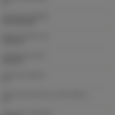
HC
Rivestimento
(COATING)
CVD TiCN+Al2O3
Spessore dell'inserto
(S)
4,7625 mm
Peso dell'articolo
(WT)
0,0109 kg
Sede inserto
(SSC_M)
12
Codice misura sede inserto, in pollici
(SSC_N)
1/2
Data di lancio
(ValFrom20)