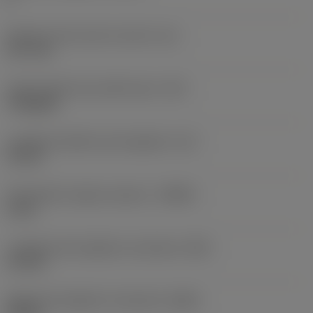
Diametro del cerchio inscritto
(IC)
12,7 mm
Codice della forma dell'inserto
(SC)
Triangular
Lunghezza effettiva del tagliente
(LE)
12 mm
Profondità di taglio massima
(APMX)
6 mm
Lunghezza del tagliente raschiante
(BS)
1,5 mm
Raggio del tagliente raschiante
(BSR)