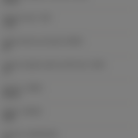
90 mm
Raggio di punta
(RE)
3 mm
Angolo d’attacco principale
(KRINS)
45 °
Angolo di spoglia superiore dell'inserto
(GAN)
12 °
Versione
(HAND)
Neutral
Qualità
(GRADE)
3020
Substrato
(SUBSTRATE)