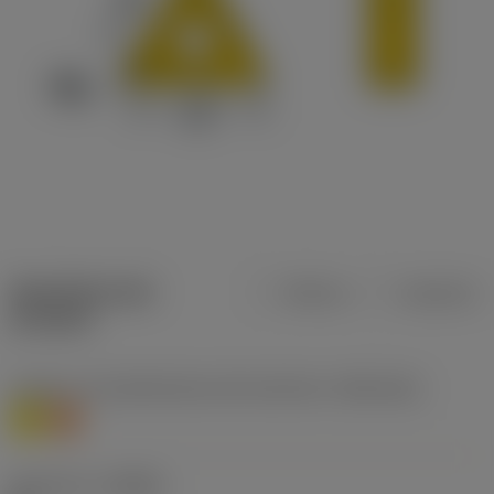
Specifiche dei
Metrica
Imperiale
prodotti
Livello 1 di classificazione del materiale
(TMC1ISO)
M
S
Geometria
(CBMD)