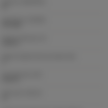
Substrato
(SUBSTRATE)
HC
Rivestimento
(COATING)
PVD TiAlN
Spessore dell'inserto
(S)
0,1875 in
Angolo di spoglia inferiore principale
(AN)
0 °
Peso dell'articolo
(WT)
0,0147 lb
Sede inserto
(SSC_M)
16