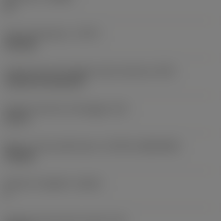
SF
Tipo di operazione
(CTPT)
finishing
Codice tipo di montaggio inserto (metrico)
(IFS)
Cylindrical fixing hole
Diametro del foro di fissaggio
(D1)
0,15 in
Misura e forma dell'inserto
(CUTINT_SIZESHAPE)
TN1604
Numero di taglienti
(CEDC)
6