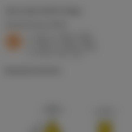
Valori iniziali
(KAPR
91 deg
)
S2.0.Z.AG
,
Durezza: 350 HB
a
0.016 in (0.006 - 0.059)
p
S
f
0.005 in/r (0.003 - 0.009)
n
h
0.005 in/r (0.003 - 0.009)
ex
v
190 sfm (240 - 105)
c
Illustrazioni tecniche