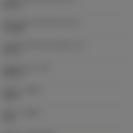
Diametro del cerchio inscritto
(IC)
0,375 in
Codice della forma dell'inserto
(SC)
Triangular
Lunghezza effettiva del tagliente
(LE)
0,611 in
Raggio di punta
(RE)
0,0156 in
Versione
(HAND)
Neutral
Qualità
(GRADE)
1105