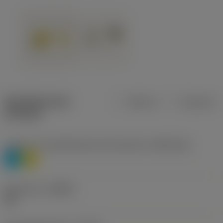
Specifiche dei
Metrica
Imperiale
prodotti
Livello 1 di classificazione del materiale
(TMC1ISO)
P
M
Geometria
(CBMD)
HR