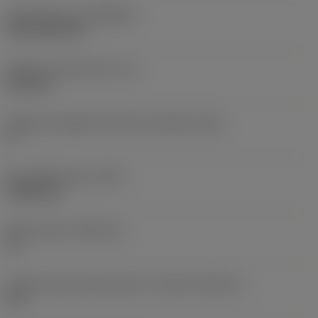
Rivestimento
(COATING)
CVD TiCN+TiN
Spessore dell'inserto
(S)
6,35 mm
Angolo di spoglia inferiore principale
(AN)
0 °
Peso dell'articolo
(WT)
0,0262 kg
Sede inserto
(SSC_M)
19
Codice misura sede inserto, in pollici
(SSC_N)
3/4