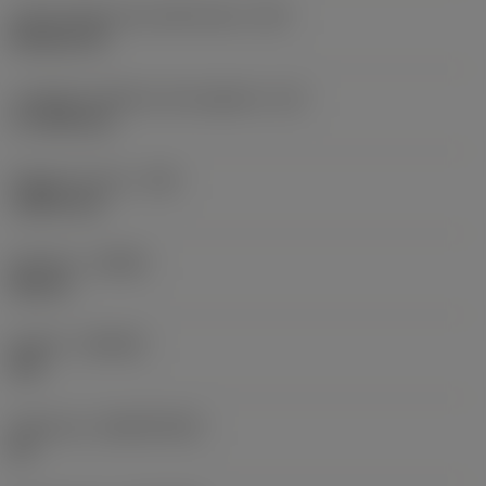
Codice della forma dell'inserto
(SC)
Rhombic 80
Lunghezza effettiva del tagliente
(LE)
17,7439 mm
Raggio di punta
(RE)
1,5875 mm
Versione
(HAND)
Neutral
Qualità
(GRADE)
235
Substrato
(SUBSTRATE)
HC