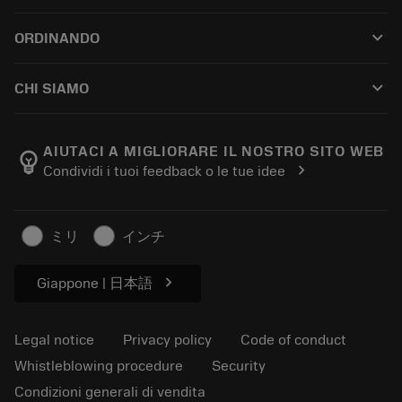
Customer service
Riciclaggio
keyboard_arrow_down
ORDINANDO
Distributors and specialists
Ricondizionamento
How to buy
Guides and tutorials
Tailor Made
keyboard_arrow_down
CHI SIAMO
Order
Calculators and apps
About Sandvik Coromant
Return
Catalogues and handbooks
Manufacturing wellness
Track your order
AIUTACI A MIGLIORARE IL NOSTRO SITO WEB
emoji_objects
chevron_right
Condividi i tuoi feedback o le tue idee
Career
Make a quotation
Sustainable business
Articoli
ミリ
インチ
For press
chevron_right
Giappone | 日本語
Legal notice
Privacy policy
Code of conduct
Whistleblowing procedure
Security
Condizioni generali di vendita