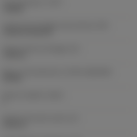
Tipo di operazione
(CTPT)
roughing
Codice tipo di montaggio inserto (metrico)
(IFS)
Cylindrical fixing hole
Diametro del foro di fissaggio
(D1)
7,925 mm
Misura e forma dell'inserto
(CUTINT_SIZESHAPE)
CN1906
Numero di taglienti
(CEDC)
2
Diametro del cerchio inscritto
(IC)
19,05 mm