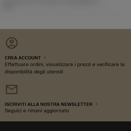
ID pacchetto di introduzione
(RELEASEPACK)
17.1
account_circle
chevron_right
CREA ACCOUNT
Effettuare ordini, visualizzare i prezzi e verificare la
disponibilità degli utensili
mail
chevron_right
ISCRIVITI ALLA NOSTRA NEWSLETTER
Seguici e rimani aggiornato