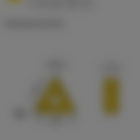
ex
v
190 m/min (190 - 170)
c
Illustrazioni tecniche