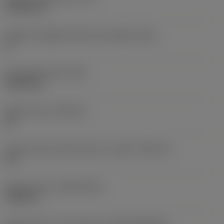
4,7625 mm
Angolo di spoglia inferiore principale
(AN)
0 °
Peso dell'articolo
(WT)
0,0106 kg
Sede inserto
(SSC_M)
22
Codice misura sede inserto, in pollici
(SSC_N)
1/2
Data di lancio
(ValFrom20)
19/02/17