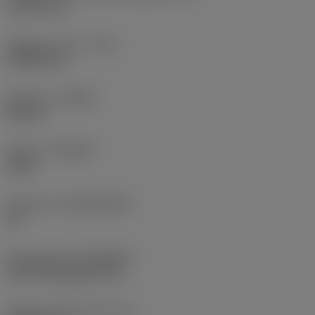
21,019 mm
Raggio di punta
(RE)
0,3969 mm
Versione
(HAND)
Neutral
Qualità
(GRADE)
4335
Substrato
(SUBSTRATE)
HC
Rivestimento
(COATING)
CVD TiCN+Al2O3+TiN
Spessore dell'inserto
(S)