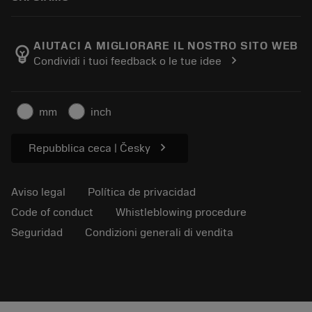
Orden
Calculadoras y apps
Acerca de Sandvik Coromant
Volver
Catálogos y manuales
Manufacturing wellness
Rastrear su pedido
AIUTACI A MIGLIORARE IL NOSTRO SITO WEB
emoji_objects
chevron_right
Condividi i tuoi feedback o le tue idee
Carrera
Solicitar un presupuesto
Negocio sostenible
Artículos
mm
inch
Para prensas
chevron_right
Repubblica ceca | Česky
Aviso legal
Política de privacidad
Code of conduct
Whistleblowing procedure
Seguridad
Condizioni generali di vendita