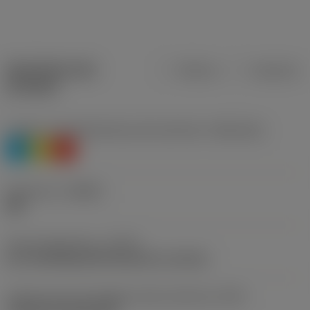
Specifiche dei
Metrica
Imperiale
prodotti
Livello 1 di classificazione del materiale
(TMC1ISO)
P
M
K
Geometria
(CBMD)
QM
Tipo di operazione
(CTPT)
pre-machining with demand on surface
Codice tipo di montaggio inserto (metrico)
(IFS)