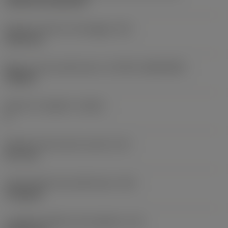
Cylindrical fixing hole
Diametro del foro di fissaggio
(D1)
5,156 mm
Misura e forma dell'inserto
(CUTINT_SIZESHAPE)
TN2204
Numero di taglienti
(CEDC)
6
Diametro del cerchio inscritto
(IC)
12,7 mm
Codice della forma dell'inserto
(SC)
Triangular
Lunghezza effettiva del tagliente
(LE)