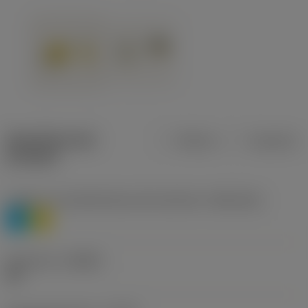
Specifiche dei
Metrica
Imperiale
prodotti
Livello 1 di classificazione del materiale
(TMC1ISO)
P
M
Geometria
(CBMD)
HR