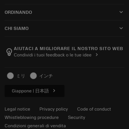
Customer service
Riciclaggio
keyboard_arrow_down
ORDINANDO
Distributors and specialists
Ricondizionamento
How to buy
Guides and tutorials
Tailor Made
keyboard_arrow_down
CHI SIAMO
Order
Calculators and apps
About Sandvik Coromant
Return
Catalogues and handbooks
Manufacturing wellness
Track your order
AIUTACI A MIGLIORARE IL NOSTRO SITO WEB
emoji_objects
chevron_right
Condividi i tuoi feedback o le tue idee
Career
Make a quotation
Sustainable business
Articoli
ミリ
インチ
For press
chevron_right
Giappone | 日本語
Legal notice
Privacy policy
Code of conduct
Whistleblowing procedure
Security
Condizioni generali di vendita