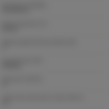
Rivestimento
(COATING)
CVD TiCN+TiN
Spessore dell'inserto
(S)
6,35 mm
Angolo di spoglia inferiore principale
(AN)
0 °
Peso dell'articolo
(WT)
0,0262 kg
Sede inserto
(SSC_M)
19
Codice misura sede inserto, in pollici
(SSC_N)
3/4