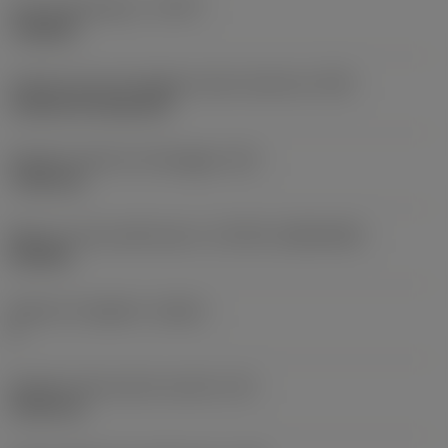
Tipo di operazione
(CTPT)
roughing
Codice tipo di montaggio inserto (metrico)
(IFS)
Cylindrical fixing hole
Diametro del foro di fissaggio
(D1)
7,925 mm
Misura e forma dell'inserto
(CUTINT_SIZESHAPE)
CN1906
Numero di taglienti
(CEDC)
2
Diametro del cerchio inscritto
(IC)
19,05 mm