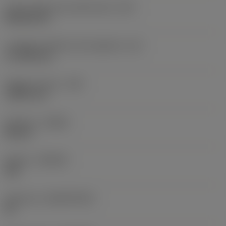
Codice della forma dell'inserto
(SC)
Rhombic 80
Lunghezza effettiva del tagliente
(LE)
17,7439 mm
Raggio di punta
(RE)
1,5875 mm
Versione
(HAND)
Neutral
Qualità
(GRADE)
235
Substrato
(SUBSTRATE)
HC