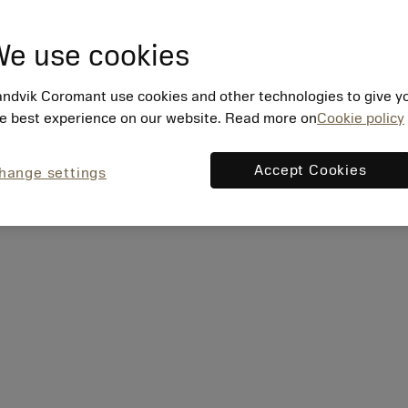
e use cookies
ndvik Coromant use cookies and other technologies to give y
e best experience on our website. Read more on
Cookie policy
Accept Cookies
hange settings