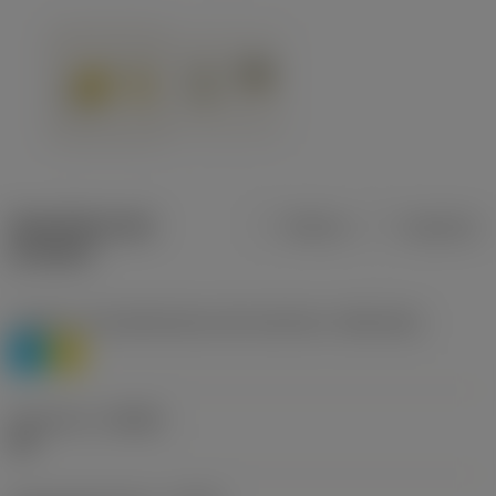
Specifiche dei
Metrica
Imperiale
prodotti
Livello 1 di classificazione del materiale
(TMC1ISO)
P
M
Geometria
(CBMD)
HR