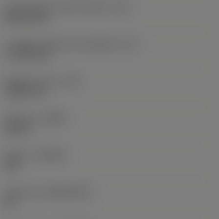
Codice della forma dell'inserto
(SC)
Rhombic 80
Lunghezza effettiva del tagliente
(LE)
17,7439 mm
Raggio di punta
(RE)
1,5875 mm
Versione
(HAND)
Neutral
Qualità
(GRADE)
235
Substrato
(SUBSTRATE)
HC