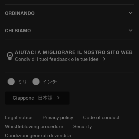
Customer service
Riciclaggio
keyboard_arrow_down
ORDINANDO
Distributors and specialists
Ricondizionamento
How to buy
Guides and tutorials
Tailor Made
keyboard_arrow_down
CHI SIAMO
Order
Calculators and apps
About Sandvik Coromant
Return
Catalogues and handbooks
Manufacturing wellness
Track your order
AIUTACI A MIGLIORARE IL NOSTRO SITO WEB
emoji_objects
chevron_right
Condividi i tuoi feedback o le tue idee
Career
Make a quotation
Sustainable business
Articoli
ミリ
インチ
For press
chevron_right
Giappone | 日本語
Legal notice
Privacy policy
Code of conduct
Whistleblowing procedure
Security
Condizioni generali di vendita