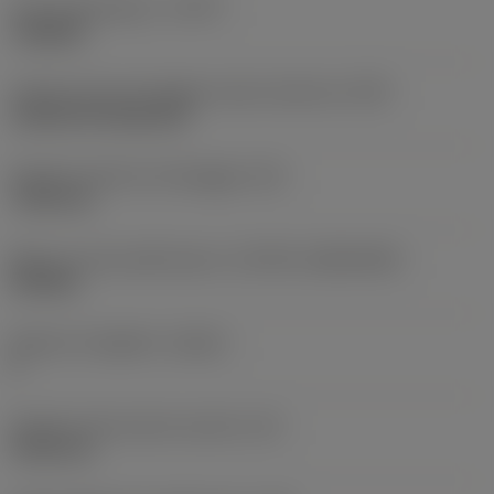
Tipo di operazione
(CTPT)
roughing
Codice tipo di montaggio inserto (metrico)
(IFS)
Cylindrical fixing hole
Diametro del foro di fissaggio
(D1)
7,925 mm
Misura e forma dell'inserto
(CUTINT_SIZESHAPE)
CN1906
Numero di taglienti
(CEDC)
2
Diametro del cerchio inscritto
(IC)
19,05 mm