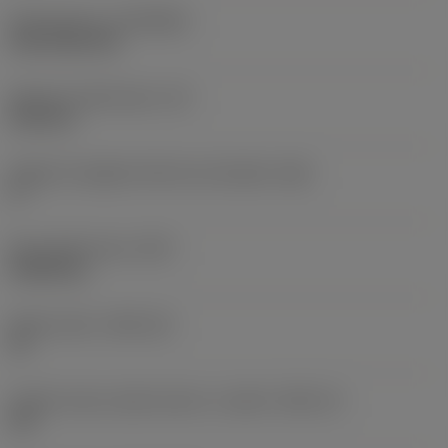
Rivestimento
(COATING)
CVD TiCN+TiN
Spessore dell'inserto
(S)
6,35 mm
Angolo di spoglia inferiore principale
(AN)
0 °
Peso dell'articolo
(WT)
0,0262 kg
Sede inserto
(SSC_M)
19
Codice misura sede inserto, in pollici
(SSC_N)
3/4