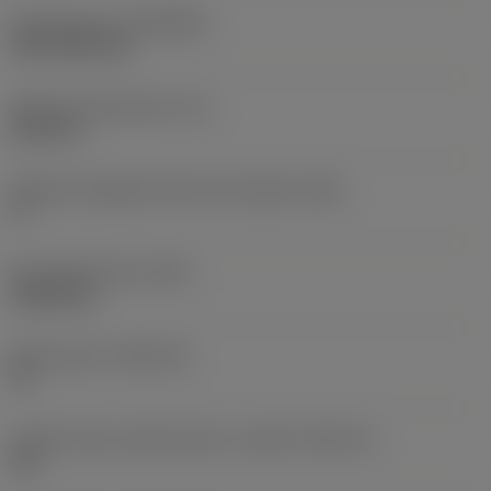
Rivestimento
(COATING)
CVD TiCN+TiN
Spessore dell'inserto
(S)
6,35 mm
Angolo di spoglia inferiore principale
(AN)
0 °
Peso dell'articolo
(WT)
0,0262 kg
Sede inserto
(SSC_M)
19
Codice misura sede inserto, in pollici
(SSC_N)
3/4