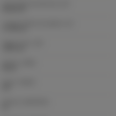
Codice della forma dell'inserto
(SC)
Rhombic 80
Lunghezza effettiva del tagliente
(LE)
17,7439 mm
Raggio di punta
(RE)
1,5875 mm
Versione
(HAND)
Neutral
Qualità
(GRADE)
235
Substrato
(SUBSTRATE)
HC