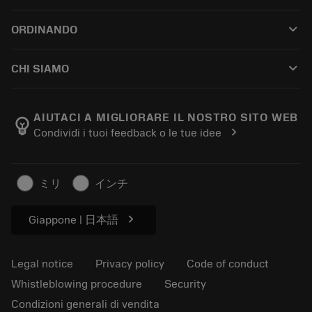
Customer service
Riciclaggio
keyboard_arrow_down
ORDINANDO
Distributors and specialists
Ricondizionamento
How to buy
Guides and tutorials
Tailor Made
keyboard_arrow_down
CHI SIAMO
Order
Calculators and apps
About Sandvik Coromant
Return
Catalogues and handbooks
Manufacturing wellness
Track your order
AIUTACI A MIGLIORARE IL NOSTRO SITO WEB
emoji_objects
chevron_right
Condividi i tuoi feedback o le tue idee
Career
Make a quotation
Sustainable business
Articoli
ミリ
インチ
For press
chevron_right
Giappone | 日本語
Legal notice
Privacy policy
Code of conduct
Whistleblowing procedure
Security
Condizioni generali di vendita