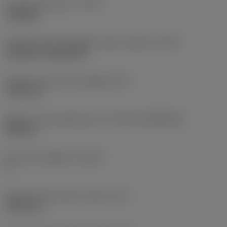
Tipo di operazione
(CTPT)
roughing
Codice tipo di montaggio inserto (metrico)
(IFS)
Cylindrical fixing hole
Diametro del foro di fissaggio
(D1)
7,925 mm
Misura e forma dell'inserto
(CUTINT_SIZESHAPE)
CN1906
Numero di taglienti
(CEDC)
2
Diametro del cerchio inscritto
(IC)
19,05 mm