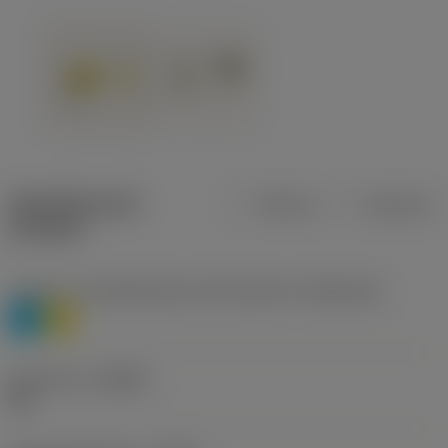
Specifiche dei
Metrica
Imperiale
prodotti
Livello 1 di classificazione del materiale
(TMC1ISO)
P
M
Geometria
(CBMD)
HR