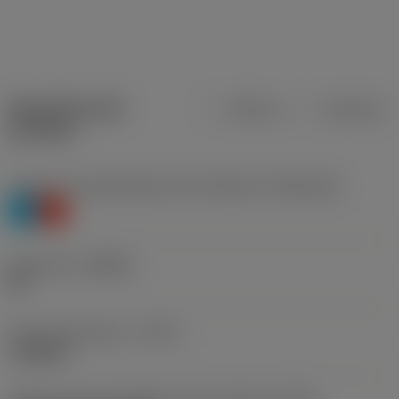
Specifiche dei
Metrica
Imperiale
prodotti
Livello 1 di classificazione del materiale
(TMC1ISO)
P
K
Geometria
(CBMD)
PR
Tipo di operazione
(CTPT)
roughing