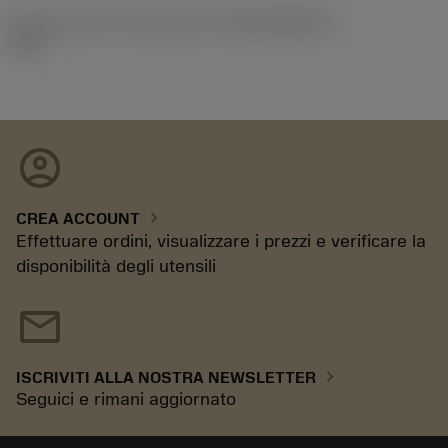
ID pacchetto di introduzione
(RELEASEPACK)
21.2
account_circle
chevron_right
CREA ACCOUNT
Effettuare ordini, visualizzare i prezzi e verificare la
disponibilità degli utensili
mail
chevron_right
ISCRIVITI ALLA NOSTRA NEWSLETTER
Seguici e rimani aggiornato