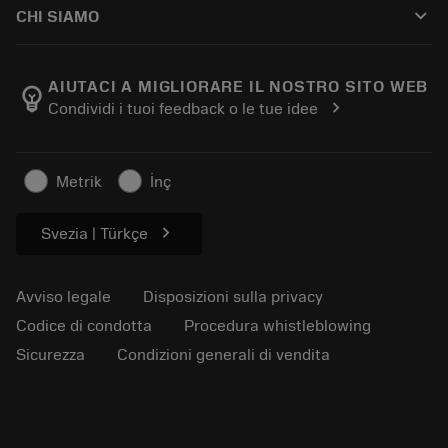
Guide e tutorial
Tailor Made
keyboard_arrow_down
CHI SIAMO
Ordine
Calcolatrici e app
Informazioni su Sandvik Coromant
Restituisci
Cataloghi e manuali
Benessere manifatturiero
Traccia il tuo ordine
AIUTACI A MIGLIORARE IL NOSTRO SITO WEB
emoji_objects
chevron_right
Condividi i tuoi feedback o le tue idee
Carriera
Fai un preventivo
Business sostenibile
Articoli
Metrik
İnç
Per pressa
chevron_right
Svezia | Türkçe
Avviso legale
Disposizioni sulla privacy
Codice di condotta
Procedura whistleblowing
Sicurezza
Condizioni generali di vendita