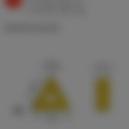
n
h
0.6 mm/r (0.35 - 0.7)
ex
v
205 m/min (235 - 195)
c
Illustrazioni tecniche