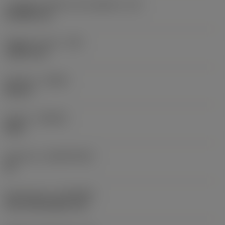
Lunghezza effettiva del tagliente
(LE)
23,5845 mm
Raggio di punta
(RE)
1,5875 mm
Versione
(HAND)
Neutral
Qualità
(GRADE)
4415
Substrato
(SUBSTRATE)
HC
Rivestimento
(COATING)
CVD TiCN+Al2O3+TiN