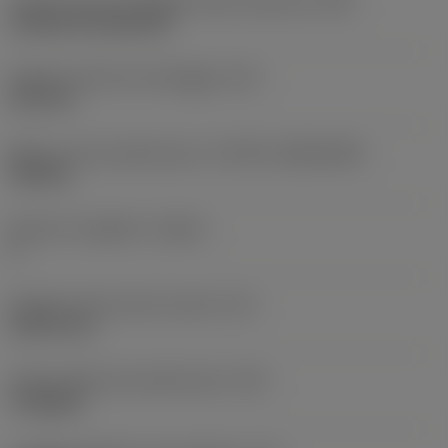
Codice tipo di montaggio inserto (metrico)
(IFS)
Cylindrical fixing hole
Diametro del foro di fissaggio
(D1)
6,35 mm
Misura e forma dell'inserto
(CUTINT_SIZESHAPE)
TN2706
Numero di taglienti
(CEDC)
6
Diametro del cerchio inscritto
(IC)
15,875 mm
Codice della forma dell'inserto
(SC)
Triangular