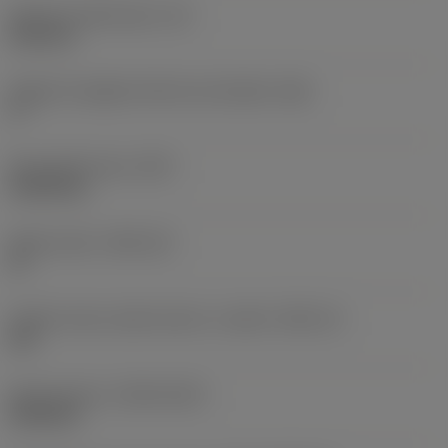
Spessore dell'inserto
(S)
6,35 mm
Angolo di spoglia inferiore principale
(AN)
0 °
Peso dell'articolo
(WT)
0,0234 kg
Sede inserto
(SSC_M)
27
Codice misura sede inserto, in pollici
(SSC_N)
5/8
Data di lancio
(ValFrom20)
24/09/21