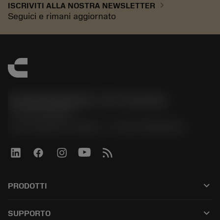
chevron_right
ISCRIVITI ALLA NOSTRA NEWSLETTER
Seguici e rimani aggiornato
Sandvik Italia SpA - Div. Coromant
phone
02 94752020
Via A. Raimondi, 13 Milano - P. IVA 00750020158
keyboard_arrow_down
PRODOTTI
All tools
keyboard_arrow_down
SUPPORTO
All software