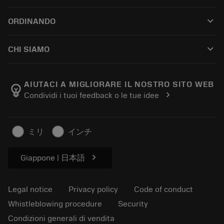
Customer service
Riciclaggio
keyboard_arrow_down
ORDINANDO
Distributors and specialists
Ricondizionamento
How to buy
Guides and tutorials
Tailor Made
keyboard_arrow_down
CHI SIAMO
Order
Calculators and apps
About Sandvik Coromant
Return
Catalogues and handbooks
Manufacturing wellness
Track your order
AIUTACI A MIGLIORARE IL NOSTRO SITO WEB
emoji_objects
chevron_right
Condividi i tuoi feedback o le tue idee
Career
Make a quotation
Sustainable business
Articoli
ミリ
インチ
For press
chevron_right
Giappone | 日本語
Legal notice
Privacy policy
Code of conduct
Whistleblowing procedure
Security
Condizioni generali di vendita