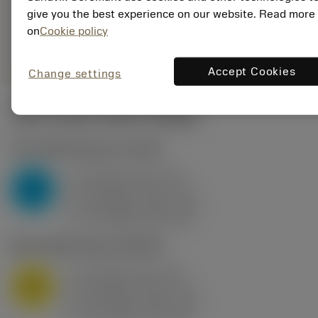
235
give you the best experience on our website. Read more
Rappresentazione
on
Cookie policy
deployed_code
Mostra modello 3D
remove
add
generica
shopping_cart
Aggiung
Accept Cookies
Change settings
Valori iniziali
(KAPR
95 deg
)
P2.1.Z.AN
,
Durezza: 175 HB
a
10 mm (2.4 - 13)
p
P
f
0.8 mm/r (0.5 - 1.1)
n
h
0.8 mm/r (0.5 - 1.1)
ex
v
75 m/min (95 - 60)
c
M1.0.Z.AQ
,
Durezza: 200 HB
a
10 mm (2.4 - 13)
p
M
f
0.8 mm/r (0.5 - 1.1)
n
h
0.8 mm/r (0.5 - 1.1)
ex
v
65 m/min (90 - 50)