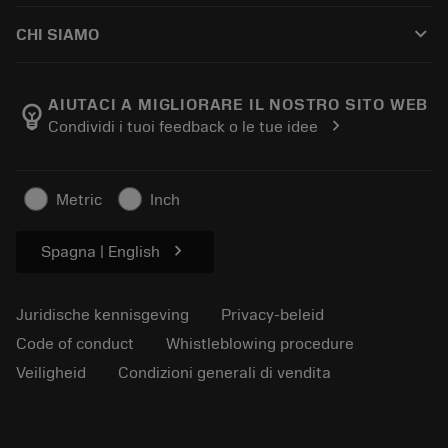
Hoe te kopen
Handleidingen en tutorials
Tailor Made
keyboard_arrow_down
CHI SIAMO
Bestelling
Rekenmachines en apps
Over Sandvik Coromant
Retour
Catalogi en handboeken
Manufacturing wellness
Volg uw bestelling
AIUTACI A MIGLIORARE IL NOSTRO SITO WEB
emoji_objects
chevron_right
Condividi i tuoi feedback o le tue idee
Loopbaan
Vraag een offerte aan
Duurzaam ondernemen
Artikelen
Metric
Inch
Voor de pers
chevron_right
Spagna | English
Juridische kennisgeving
Privacy-beleid
Code of conduct
Whistleblowing procedure
Veiligheid
Condizioni generali di vendita