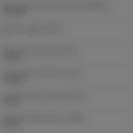
Misura e forma dell'inserto
(CUTINT_SIZESHAPE)
TP1103PP
Numero di taglienti
(CEDC)
3
Diametro del cerchio inscritto
(IC)
6,35 mm
Codice della forma dell'inserto
(SC)
Triangular
Lunghezza effettiva del tagliente
(LE)
9,2 mm
Profondità di taglio massima
(APMX)
9,2 mm