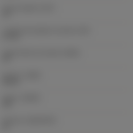
Smusso angolare
(KCH)
30 °
Lunghezza del tagliente raschiante
(BS)
0,7 mm
Angolo d’attacco principale
(KRINS)
90 °
Versione
(HAND)
Neutral
Qualità
(GRADE)
235
Substrato
(SUBSTRATE)
HC