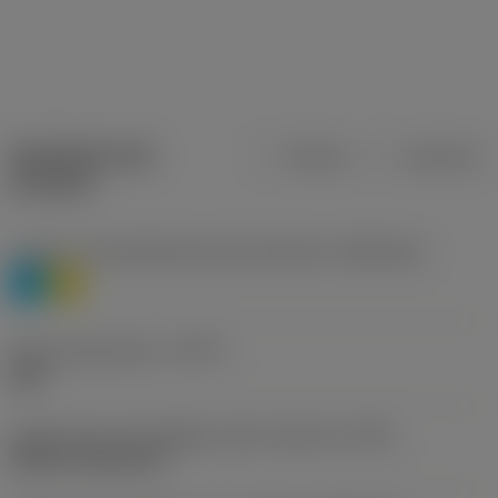
Specifiche dei
Metrica
Imperiale
prodotti
Livello 1 di classificazione del materiale
(TMC1ISO)
P
M
Tipo di operazione
(CTPT)
light
Codice tipo di montaggio inserto (metrico)
(IFS)
Without fixing hole