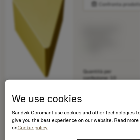
balance
Confronta prodott
Prezzo di listino:
23.15 EUR
Disponibile a
stock
Quantità per
confezione: 10
ISO: TPCN 11 03 PP
235
We use cookies
ID materiale: 5754768
Sandvik Coromant use cookies and other technologies t
EAN: 10263912
give you the best experience on our website. Read more
ANSI: TPC 22P1 235
on
Cookie policy
Rappresentazione