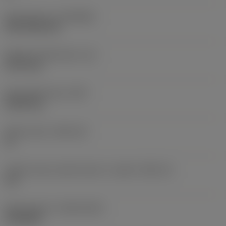
Rivestimento
(COATING)
CVD TiCN+TiN
Spessore dell'inserto
(S)
3,175 mm
Peso dell'articolo
(WT)
0,0015 kg
Sede inserto
(SSC_M)
11
Codice misura sede inserto, in pollici
(SSC_N)
1/4
Data di lancio
(ValFrom20)
12/09/88