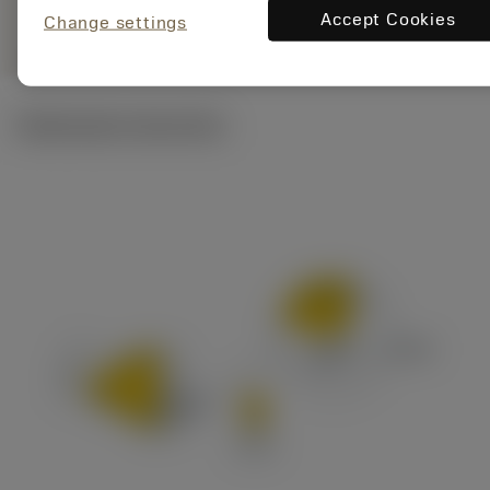
remove
add
generica
shopping_cart
Aggiung
Accept Cookies
Change settings
Illustrazioni tecniche