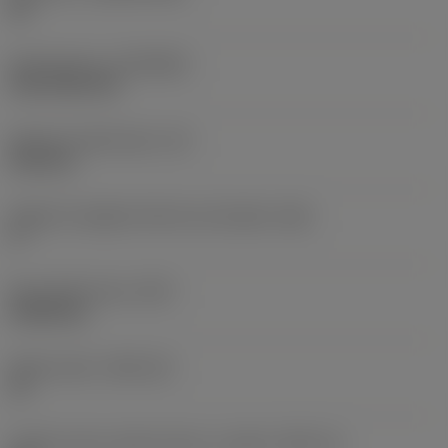
HC
Rivestimento
(COATING)
CVD TiCN+TiN
Spessore dell'inserto
(S)
6,35 mm
Angolo di spoglia inferiore principale
(AN)
0 °
Peso dell'articolo
(WT)
0,0262 kg
Sede inserto
(SSC_M)
19
Codice misura sede inserto, in pollici
(SSC_N)