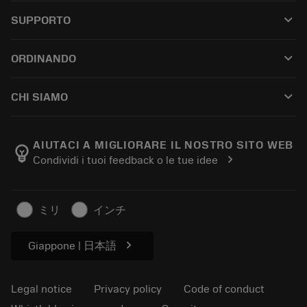
All tools
keyboard_arrow_down
SUPPORTO
All software
Customer service
Riciclaggio
keyboard_arrow_down
ORDINANDO
Distributors and specialists
Ricondizionamento
How to buy
Guides and tutorials
Tailor Made
keyboard_arrow_down
CHI SIAMO
Order
Calculators and apps
About Sandvik Coromant
Return
Catalogues and handbooks
Manufacturing wellness
Track your order
AIUTACI A MIGLIORARE IL NOSTRO SITO WEB
emoji_objects
chevron_right
Condividi i tuoi feedback o le tue idee
Career
Make a quotation
Sustainable business
Articoli
ミリ
インチ
For press
chevron_right
Giappone | 日本語
Legal notice
Privacy policy
Code of conduct