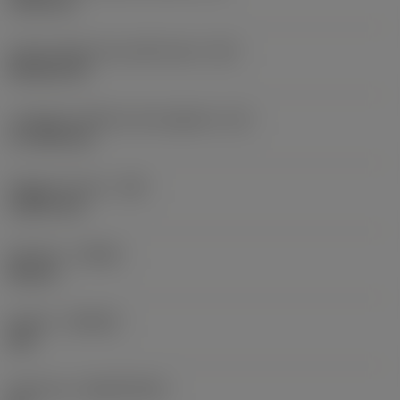
19,05 mm
Codice della forma dell'inserto
(SC)
Rhombic 80
Lunghezza effettiva del tagliente
(LE)
17,7439 mm
Raggio di punta
(RE)
1,5875 mm
Versione
(HAND)
Neutral
Qualità
(GRADE)
235
Substrato
(SUBSTRATE)