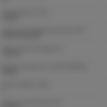
Tipo di operazione
(CTPT)
roughing
Codice tipo di montaggio inserto (metrico)
(IFS)
Cylindrical fixing hole
Diametro del foro di fissaggio
(D1)
7,925 mm
Misura e forma dell'inserto
(CUTINT_SIZESHAPE)
CN1906
Numero di taglienti
(CEDC)
2
Diametro del cerchio inscritto
(IC)