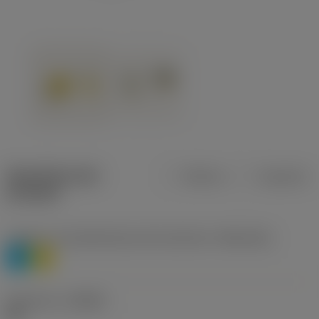
Specifiche dei
Metrica
Imperiale
prodotti
Livello 1 di classificazione del materiale
(TMC1ISO)
P
M
Geometria
(CBMD)
HR