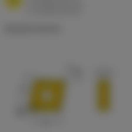
n
h
0.8 mm/r (0.5 - 1.1)
ex
v
65 m/min (90 - 50)
c
Illustrazioni tecniche