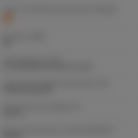
Livello 1 di classificazione del materiale
(TMC1ISO)
S
Geometria
(CBMD)
SM
Tipo di operazione
(CTPT)
pre-machining with demand on surface
Codice tipo di montaggio inserto (metrico)
(IFS)
Cylindrical fixing hole
Diametro del foro di fissaggio
(D1)
3,81 mm
Misura e forma dell'inserto
(CUTINT_SIZESHAPE)
TN1604