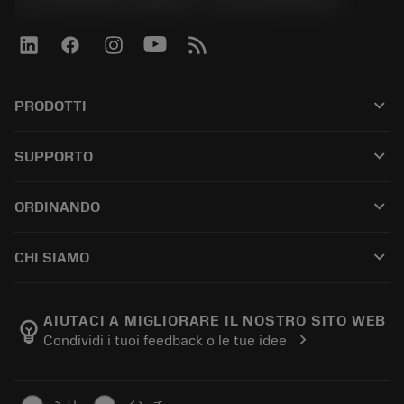
keyboard_arrow_down
PRODOTTI
Tutti gli utensili
keyboard_arrow_down
SUPPORTO
Tutti i software
Servizio clienti
Riciclaggio
keyboard_arrow_down
ORDINANDO
Distributori e specialisti
Ricondizionamento
Come acquistare
Guide e tutorial
Tailor Made
keyboard_arrow_down
CHI SIAMO
Ordine
Calcolatrici e app
Informazioni su Sandvik Coromant
Restituisci
Cataloghi e manuali
Benessere manifatturiero
Traccia il tuo ordine
AIUTACI A MIGLIORARE IL NOSTRO SITO WEB
emoji_objects
chevron_right
Condividi i tuoi feedback o le tue idee
Carriera
Fai un preventivo
Business sostenibile
Articoli