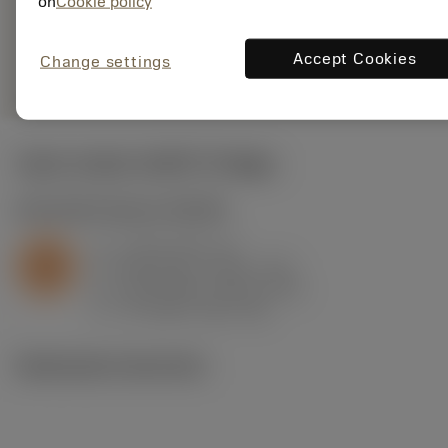
on
Cookie policy
S05F
Rappresentazione
deployed_code
Mostra modello 3D
remove
add
Accept Cookies
generica
Change settings
shopping_cart
Aggiung
Valori iniziali
(KAPR
91 deg
)
S2.0.Z.AG
,
Durezza: 350 HB
a
2 mm (0.3 - 3)
p
S
f
0.25 mm/r (0.12 - 0.3)
n
h
0.25 mm/r (0.12 - 0.3)
ex
v
70 m/min (85 - 60)
c
Illustrazioni tecniche