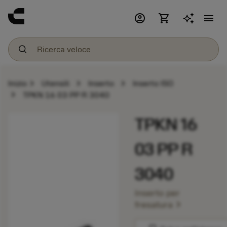
account_circle
shopping_cart
menu
chevron_right
chevron_right
chevron_right
Inizio
Utensili
Inserto
Inserto ISO
chevron_right
TPKN 16 03 PP R 3040
TPKN 16
03 PP R
3040
Inserto per
chevron_right
fresatura