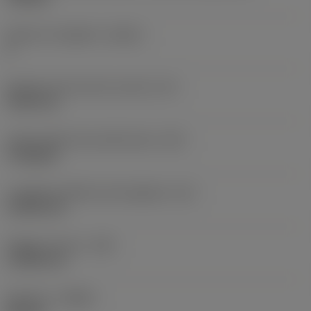
Numero di taglienti
(CEDC)
6
Diametro del cerchio inscritto
(IC)
9,525 mm
Codice della forma dell'inserto
(SC)
Triangular
Lunghezza effettiva del tagliente
(LE)
13,564 mm
Raggio di punta
(RE)
1,1906 mm
Versione
(HAND)