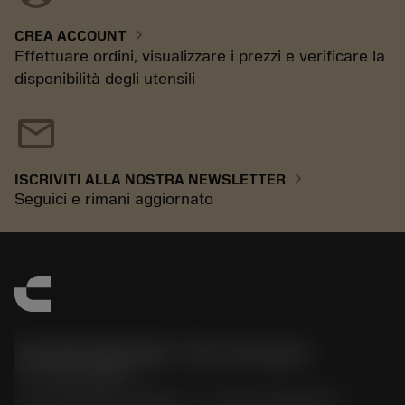
chevron_right
CREA ACCOUNT
Effettuare ordini, visualizzare i prezzi e verificare la
disponibilità degli utensili
mail
chevron_right
ISCRIVITI ALLA NOSTRA NEWSLETTER
Seguici e rimani aggiornato
Sandvik Italia SpA - Div. Coromant
phone
02 94752020
Via A. Raimondi, 13 Milano - P. IVA 00750020158