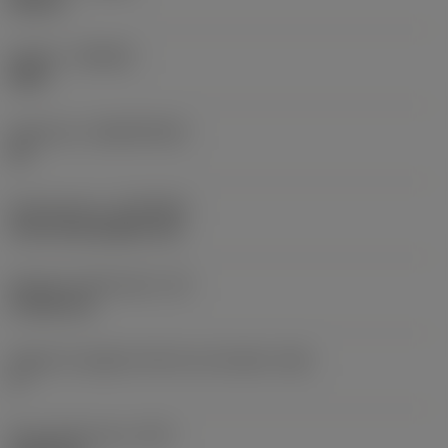
Neutral
Qualità
(GRADE)
S05F
Substrato
(SUBSTRATE)
HC
Rivestimento
(COATING)
CVD TiCrN+Al2O3+TiN
Spessore dell'inserto
(S)
4,7625 mm
Angolo di spoglia inferiore principale
(AN)
0 °
Peso dell'articolo
(WT)