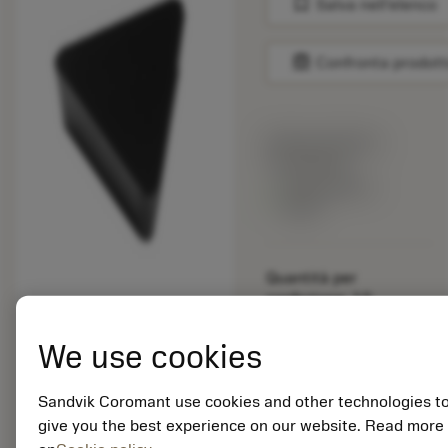
bookmark
Salva nell'elenco
balance
Confronta prodott
Prezzo di listino:
15.40 EUR
Disponibile a
stock
Quantità per
confezione: 10
ISO: TPKN 16 03 PP R
3040
We use cookies
ID materiale: 5915109
Sandvik Coromant use cookies and other technologies t
EAN: 25915109
give you the best experience on our website. Read more
ANSI: TNMG 333-SM