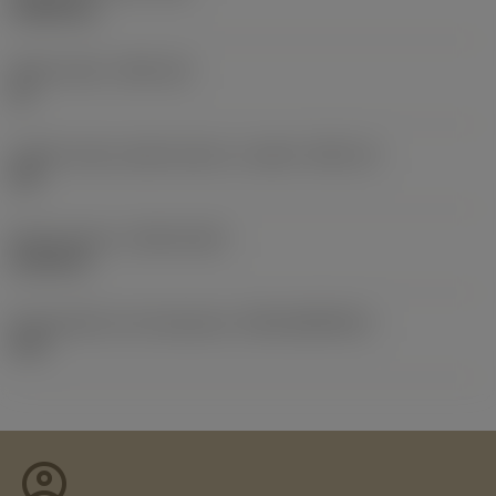
0,0065 kg
Sede inserto
(SSC_M)
16
Codice misura sede inserto, in pollici
(SSC_N)
3/8
Data di lancio
(ValFrom20)
21/09/10
ID pacchetto di introduzione
(RELEASEPACK)
10.2
account_circle