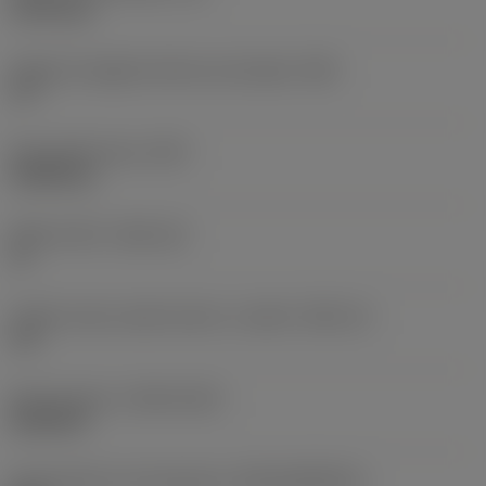
3,175 mm
Angolo di spoglia inferiore principale
(AN)
11 °
Peso dell'articolo
(WT)
0,0005 kg
Sede inserto
(SSC_M)
11
Codice misura sede inserto, in pollici
(SSC_N)
1/4
Data di lancio
(ValFrom20)
26/04/93
ID pacchetto di introduzione
(RELEASEPACK)