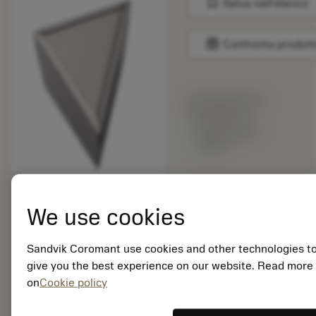
bookmark
Salva nell'elenco
balance
Confronta prodott
Prezzo di listino:
10.05 EUR
Disponibile a
stock
Quantità per
confezione: 10
We use cookies
ISO: TPMR 11 03 02-
21 5015
Sandvik Coromant use cookies and other technologies t
ID materiale: 5755175
give you the best experience on our website. Read more
on
Cookie policy
EAN: 10624191
ANSI: TPMR 220-21