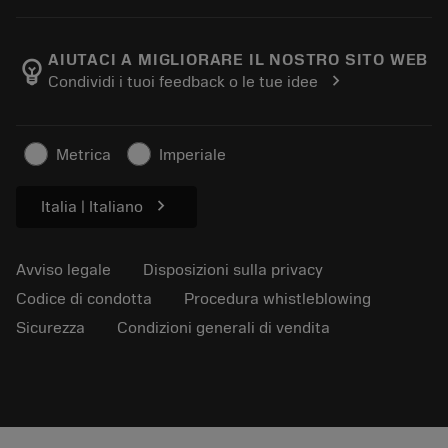
Ordina
E-learning
Carriere
Aggiungi al carrello dei resi
Eventi e formazione
Informazioni su Sandvik Coromant
Traccia il tuo ordine
Tool ID
AIUTACI A MIGLIORARE IL NOSTRO SITO WEB
emoji_objects
chevron_right
Condividi i tuoi feedback o le tue idee
Dove siamo
FAQ
Per la stampa
Contatti
Informazioni sulla sicurezza
Metrica
Imperiale
Sostenibilità
chevron_right
Italia | Italiano
Avviso legale
Disposizioni sulla privacy
Codice di condotta
Procedura whistleblowing
Sicurezza
Condizioni generali di vendita