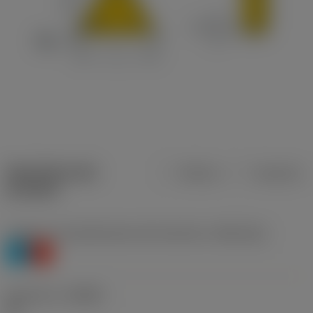
Specifiche dei
Metrica
Imperiale
prodotti
Livello 1 di classificazione del materiale
(TMC1ISO)
P
K
Geometria
(CBMD)
53