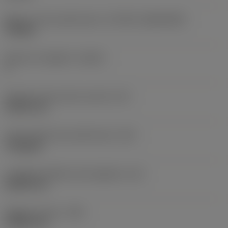
Misura e forma dell'inserto
(CUTINT_SIZESHAPE)
TP0902
Numero di taglienti
(CEDC)
3
Diametro del cerchio inscritto
(IC)
5,5563 mm
Codice della forma dell'inserto
(SC)
Triangular
Lunghezza effettiva del tagliente
(LE)
8,6522 mm
Raggio di punta
(RE)
0,3969 mm