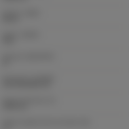
Versione
(HAND)
Neutral
Qualità
(GRADE)
3210
Substrato
(SUBSTRATE)
HC
Rivestimento
(COATING)
CVD TiCN+Al2O3+TiN
Spessore dell'inserto
(S)
2,3813 mm
Angolo di spoglia inferiore principale
(AN)
11 °