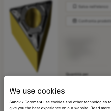
bookmark
Salva nell'elenco
balance
Confronta prodott
Prezzo di listino:
11.55 EUR
Disponibile a
stock
Quantità per
confezione: 10
ISO: TPMT 09 02 04-
We use cookies
KF 3210
ID materiale: 6868390
Sandvik Coromant use cookies and other technologies t
EAN:
give you the best experience on our website. Read more