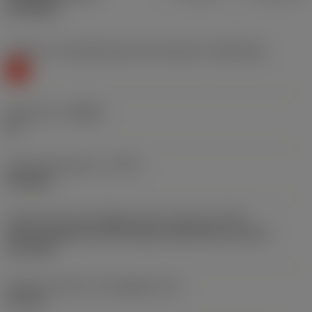
prodotti
Livello 1 di classificazione del materiale
(TMC1ISO)
K
Geometria
(CBMD)
KF
Tipo di operazione
(CTPT)
finishing
Codice tipo di montaggio inserto (metrico)
(IFS)
Partly cylindrical, 40-60 deg countersink on one or
two sides
Diametro del foro di fissaggio
(D1)
2,5 mm