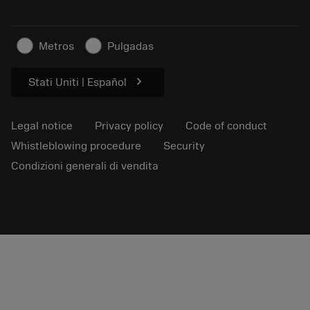
For press
Contact us
Safety information
Metros
Pulgadas
Sustainability
chevron_right
Stati Uniti | Español
Legal notice
Privacy policy
Code of conduct
Whistleblowing procedure
Security
Condizioni generali di vendita