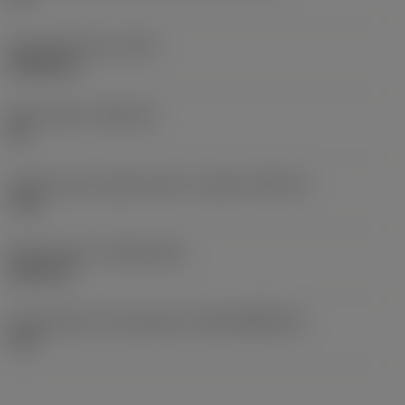
Peso dell'articolo
(WT)
0,0005 kg
Sede inserto
(SSC_M)
09
Codice misura sede inserto, in pollici
(SSC_N)
7/32
Data di lancio
(ValFrom20)
22/09/15
ID pacchetto di introduzione
(RELEASEPACK)
15.2