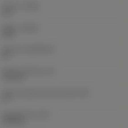
Versione
(HAND)
Left
Qualità
(GRADE)
CD10
Substrato
(SUBSTRATE)
DP
Spessore dell'inserto
(S)
3,175 mm
Angolo di spoglia inferiore principale
(AN)
11 °
Peso dell'articolo
(WT)
0,0045 kg