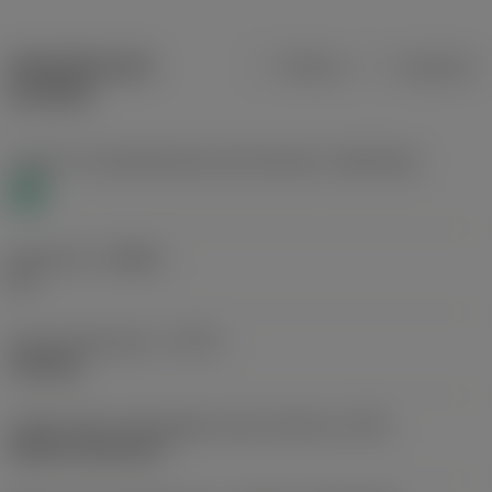
Specifiche dei
Metrica
Imperiale
prodotti
Livello 1 di classificazione del materiale
(TMC1ISO)
N
Geometria
(CBMD)
FP
Tipo di operazione
(CTPT)
finishing
Codice tipo di montaggio inserto (metrico)
(IFS)
Without fixing hole