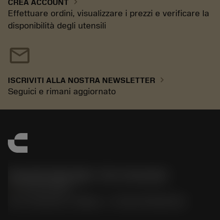
chevron_right
CREA ACCOUNT
Effettuare ordini, visualizzare i prezzi e verificare la
disponibilità degli utensili
mail
chevron_right
ISCRIVITI ALLA NOSTRA NEWSLETTER
Seguici e rimani aggiornato
Sandvik Italia SpA - Div. Coromant
phone
02 94752020
Via A. Raimondi, 13 Milano - P. IVA 00750020158