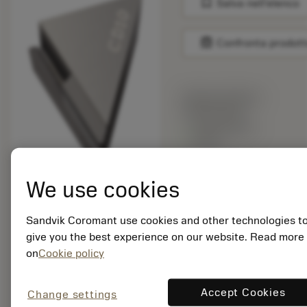
bookmark
Salva nell'elenco
balance
Confronta prodott
Prezzo di listino:
209.00 EUR
Disponibile a
stock
We use cookies
Quantità per
confezione: 5
ISO: TPUN160304FLP
Sandvik Coromant use cookies and other technologies t
CD10
give you the best experience on our website. Read more
ID materiale: 5755309
on
Cookie policy
EAN: 10309891
Accept Cookies
Change settings
ANSI: TPU321FLP