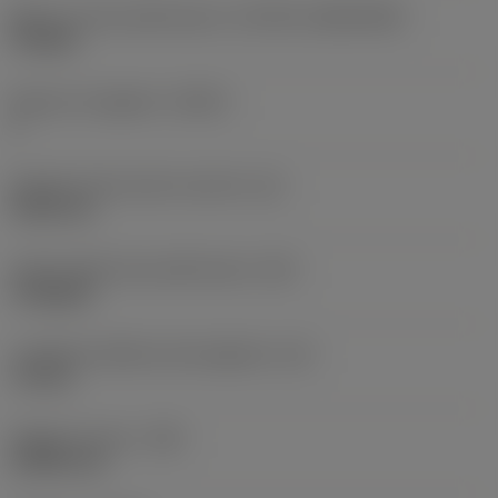
Misura e forma dell'inserto
(CUTINT_SIZESHAPE)
TP1603
Numero di taglienti
(CEDC)
1
Diametro del cerchio inscritto
(IC)
9,525 mm
Codice della forma dell'inserto
(SC)
Triangular
Lunghezza effettiva del tagliente
(LE)
7,4 mm
Raggio di punta
(RE)
0,3969 mm