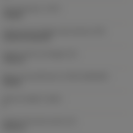
Tipo di operazione
(CTPT)
roughing
Codice tipo di montaggio inserto (metrico)
(IFS)
Cylindrical fixing hole
Diametro del foro di fissaggio
(D1)
7,925 mm
Misura e forma dell'inserto
(CUTINT_SIZESHAPE)
CN1906
Numero di taglienti
(CEDC)
2
Diametro del cerchio inscritto
(IC)
19,05 mm