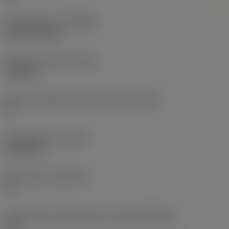
Rivestimento
(COATING)
CVD TiCN+TiN
Spessore dell'inserto
(S)
6,35 mm
Angolo di spoglia inferiore principale
(AN)
0 °
Peso dell'articolo
(WT)
0,0262 kg
Sede inserto
(SSC_M)
19
Codice misura sede inserto, in pollici
(SSC_N)
3/4