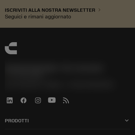
chevron_right
ISCRIVITI ALLA NOSTRA NEWSLETTER
Seguici e rimani aggiornato
Sandvik Italia SpA - Div. Coromant
phone
02 94752020
Via A. Raimondi, 13 Milano - P. IVA 00750020158
keyboard_arrow_down
PRODOTTI
All tools