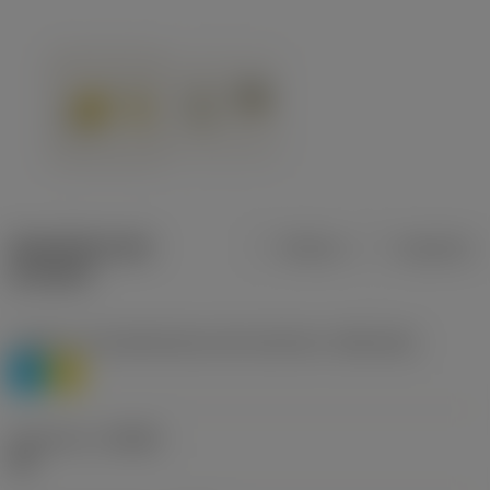
Specifiche dei
Metrica
Imperiale
prodotti
Livello 1 di classificazione del materiale
(TMC1ISO)
P
M
Geometria
(CBMD)
HR