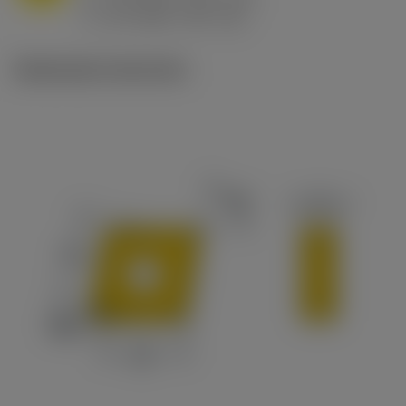
ex
v
65 m/min (90 - 50)
c
Illustrazioni tecniche