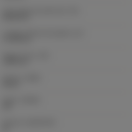
Codice della forma dell'inserto
(SC)
Rhombic 80
Lunghezza effettiva del tagliente
(LE)
17,7439 mm
Raggio di punta
(RE)
1,5875 mm
Versione
(HAND)
Neutral
Qualità
(GRADE)
235
Substrato
(SUBSTRATE)
HC