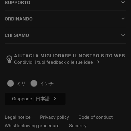
keyboard_arrow_down
SUPPORTO
All software
Customer service
Riciclaggio
keyboard_arrow_down
ORDINANDO
Distributors and specialists
Ricondizionamento
How to buy
Guides and tutorials
Tailor Made
keyboard_arrow_down
CHI SIAMO
Order
Calculators and apps
About Sandvik Coromant
Return
Catalogues and handbooks
Manufacturing wellness
Track your order
AIUTACI A MIGLIORARE IL NOSTRO SITO WEB
emoji_objects
chevron_right
Condividi i tuoi feedback o le tue idee
Career
Make a quotation
Sustainable business
Articoli
ミリ
インチ
For press
chevron_right
Giappone | 日本語
Legal notice
Privacy policy
Code of conduct
Whistleblowing procedure
Security