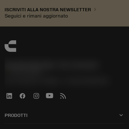
chevron_right
ISCRIVITI ALLA NOSTRA NEWSLETTER
Seguici e rimani aggiornato
Sandvik Italia SpA - Div. Coromant
phone
02 94752020
Via A. Raimondi, 13 Milano - P. IVA 00750020158
keyboard_arrow_down
PRODOTTI
All tools