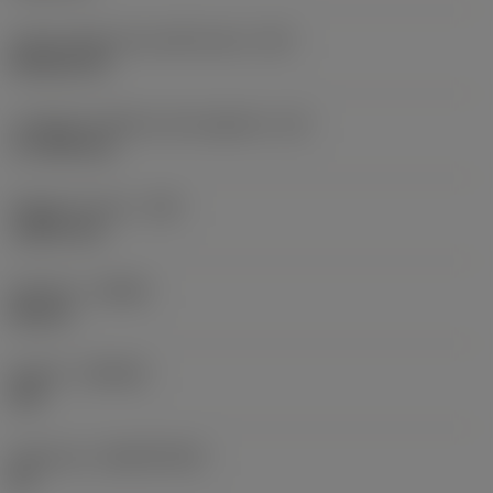
Codice della forma dell'inserto
(SC)
Rhombic 80
Lunghezza effettiva del tagliente
(LE)
17,7439 mm
Raggio di punta
(RE)
1,5875 mm
Versione
(HAND)
Neutral
Qualità
(GRADE)
235
Substrato
(SUBSTRATE)
HC