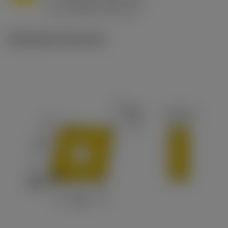
ex
v
65 m/min (90 - 50)
c
Illustrazioni tecniche