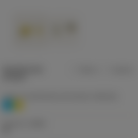
Specifiche dei
Metrica
Imperiale
prodotti
Livello 1 di classificazione del materiale
(TMC1ISO)
P
M
Geometria
(CBMD)
HR