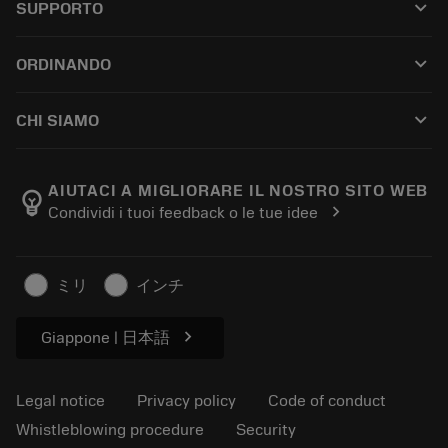
keyboard_arrow_down
SUPPORTO
All software
Customer service
Riciclaggio
keyboard_arrow_down
ORDINANDO
Distributors and specialists
Ricondizionamento
How to buy
Guides and tutorials
Tailor Made
keyboard_arrow_down
CHI SIAMO
Order
Calculators and apps
About Sandvik Coromant
Return
Catalogues and handbooks
Manufacturing wellness
Track your order
AIUTACI A MIGLIORARE IL NOSTRO SITO WEB
emoji_objects
chevron_right
Condividi i tuoi feedback o le tue idee
Career
Make a quotation
Sustainable business
Articoli
ミリ
インチ
For press
chevron_right
Giappone | 日本語
Legal notice
Privacy policy
Code of conduct
Whistleblowing procedure
Security