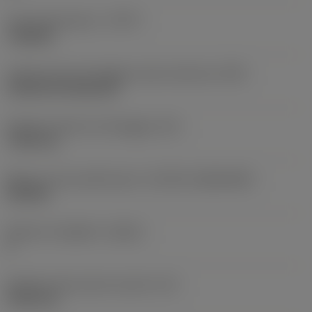
Tipo di operazione
(CTPT)
roughing
Codice tipo di montaggio inserto (metrico)
(IFS)
Cylindrical fixing hole
Diametro del foro di fissaggio
(D1)
7,925 mm
Misura e forma dell'inserto
(CUTINT_SIZESHAPE)
CN1906
Numero di taglienti
(CEDC)
2
Diametro del cerchio inscritto
(IC)
19,05 mm