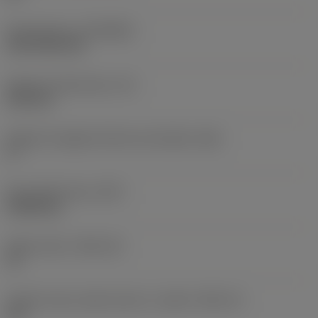
Rivestimento
(COATING)
CVD TiCN+TiN
Spessore dell'inserto
(S)
6,35 mm
Angolo di spoglia inferiore principale
(AN)
0 °
Peso dell'articolo
(WT)
0,0262 kg
Sede inserto
(SSC_M)
19
Codice misura sede inserto, in pollici
(SSC_N)
3/4