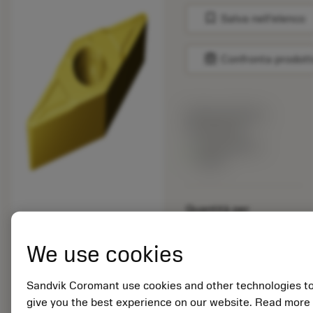
bookmark
Salva nell'elenco
balance
Confronta prodott
Prezzo di listino:
20.95 EUR
Disponibile a
stock
Quantità per
confezione: 10
ISO: VBMT 16 04 04-
We use cookies
MF 2015
ID materiale: 5755653
Sandvik Coromant use cookies and other technologies t
EAN: 11368943
give you the best experience on our website. Read more