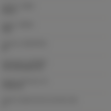
Versione
(HAND)
Neutral
Qualità
(GRADE)
2015
Substrato
(SUBSTRATE)
HC
Rivestimento
(COATING)
CVD TiCN+Al2O3+TiN
Spessore dell'inserto
(S)
4,7625 mm
Angolo di spoglia inferiore principale
(AN)
5 °