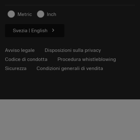
Business sostenibile
Articoli
Metric
Inch
Per pressa
chevron_right
Svezia | English
Avviso legale
Disposizioni sulla privacy
Codice di condotta
Procedura whistleblowing
Sicurezza
Condizioni generali di vendita