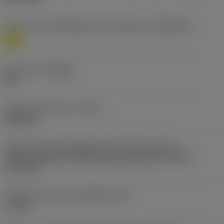
Livello 1 di classificazione del materiale
(TMC1ISO)
M
Geometria
(CBMD)
MF
Tipo di operazione
(CTPT)
finishing
Codice tipo di montaggio inserto (metrico)
(IFS)
Partly cylindrical, 40-60 deg countersink on one or
two sides
Diametro del foro di fissaggio
(D1)
4,4 mm