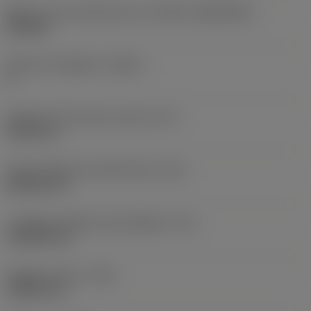
Misura e forma dell'inserto
(CUTINT_SIZESHAPE)
VB1604
Numero di taglienti
(CEDC)
2
Diametro del cerchio inscritto
(IC)
9,525 mm
Codice della forma dell'inserto
(SC)
Rhombic 35
Lunghezza effettiva del tagliente
(LE)
16,2063 mm
Raggio di punta
(RE)
0,3969 mm