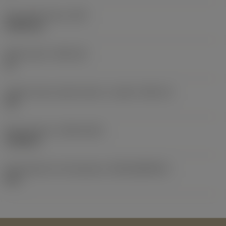
Peso dell'articolo
(WT)
0,0055 kg
Sede inserto
(SSC_M)
16
Codice misura sede inserto, in pollici
(SSC_N)
3/8
Data di lancio
(ValFrom20)
13/08/01
ID pacchetto di introduzione
(RELEASEPACK)
05.1