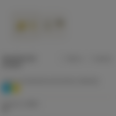
Specifiche dei
Metrica
Imperiale
prodotti
Livello 1 di classificazione del materiale
(TMC1ISO)
P
M
Geometria
(CBMD)
HR