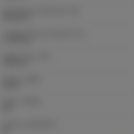
Codice della forma dell'inserto
(SC)
Rhombic 80
Lunghezza effettiva del tagliente
(LE)
17,7439 mm
Raggio di punta
(RE)
1,5875 mm
Versione
(HAND)
Neutral
Qualità
(GRADE)
235
Substrato
(SUBSTRATE)
HC