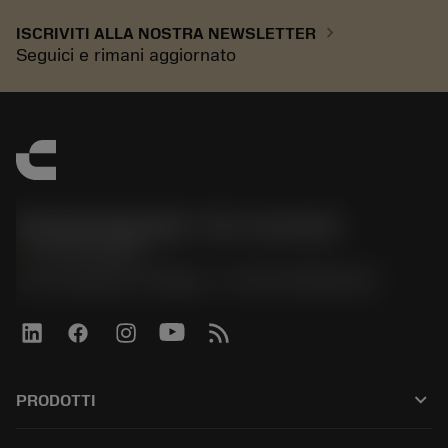
chevron_right
ISCRIVITI ALLA NOSTRA NEWSLETTER
Seguici e rimani aggiornato
Sandvik Italia SpA - Div. Coromant
phone
02 94752020
Via A. Raimondi, 13 Milano - P. IVA 00750020158
keyboard_arrow_down
PRODOTTI
All tools