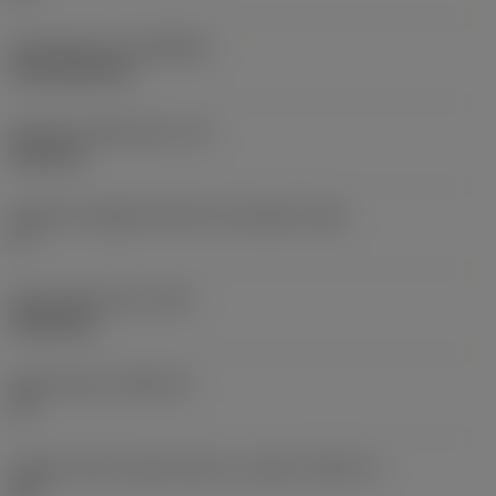
Rivestimento
(COATING)
CVD TiCN+TiN
Spessore dell'inserto
(S)
6,35 mm
Angolo di spoglia inferiore principale
(AN)
0 °
Peso dell'articolo
(WT)
0,0262 kg
Sede inserto
(SSC_M)
19
Codice misura sede inserto, in pollici
(SSC_N)
3/4