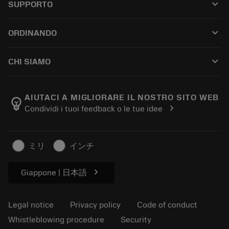
keyboard_arrow_down
SUPPORTO
All software
Customer service
Riciclaggio
keyboard_arrow_down
ORDINANDO
Distributors and specialists
Ricondizionamento
How to buy
Guides and tutorials
Tailor Made
keyboard_arrow_down
CHI SIAMO
Order
Calculators and apps
About Sandvik Coromant
Return
Catalogues and handbooks
Manufacturing wellness
Track your order
AIUTACI A MIGLIORARE IL NOSTRO SITO WEB
emoji_objects
chevron_right
Condividi i tuoi feedback o le tue idee
Career
Make a quotation
Sustainable business
Articoli
ミリ
インチ
For press
chevron_right
Giappone | 日本語
Legal notice
Privacy policy
Code of conduct
Whistleblowing procedure
Security