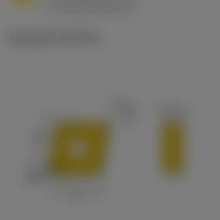
ex
v
65 m/min (90 - 50)
c
Illustrazioni tecniche