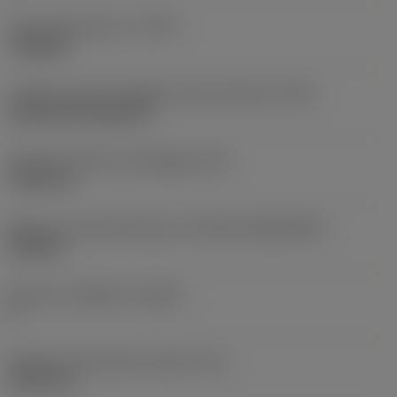
Tipo di operazione
(CTPT)
roughing
Codice tipo di montaggio inserto (metrico)
(IFS)
Cylindrical fixing hole
Diametro del foro di fissaggio
(D1)
7,925 mm
Misura e forma dell'inserto
(CUTINT_SIZESHAPE)
CN1906
Numero di taglienti
(CEDC)
2
Diametro del cerchio inscritto
(IC)
19,05 mm